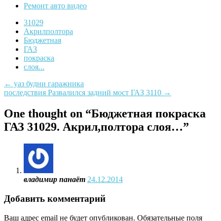
Ремонт авто видео
31029
Акрилполтора
Бюджетная
ГАЗ
покраска
слоя...
Post
←
уаз будни гаражника
последствия Развалился задний мост ГАЗ 3110
→
navigation
One thought on “
Бюджетная покраска
ГАЗ 31029. Акрил,полтора слоя…
”
владимир панаёт
24.12.2014
Добавить комментарий
Ваш адрес email не будет опубликован.
Обязательные поля