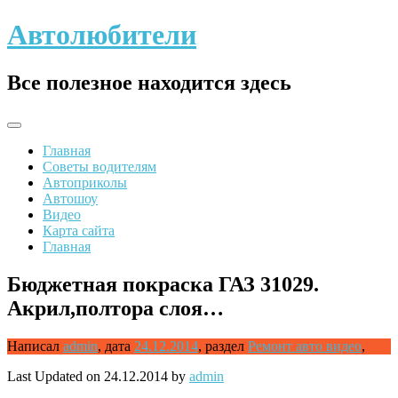
Skip
Автолюбители
to
content
Все полезное находится здесь
Главная
Советы водителям
Автоприколы
Автошоу
Видео
Карта сайта
Главная
Бюджетная покраска ГАЗ 31029.
Акрил,полтора слоя…
Написал
admin
,
дата
24.12.2014
,
раздел
Ремонт авто видео
,
Last Updated on 24.12.2014 by
admin