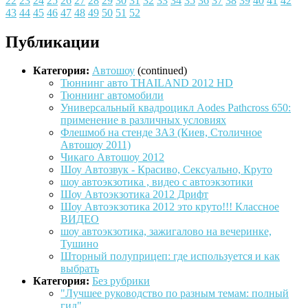
22
23
24
25
26
27
28
29
30
31
32
33
34
35
36
37
38
39
40
41
42
43
44
45
46
47
48
49
50
51
52
Публикации
Категория:
Автошоу
(continued)
Тюннинг авто THAILAND 2012 HD
Тюннинг автомобили
Универсальный квадроцикл Aodes Pathcross 650:
применение в различных условиях
Флешмоб на стенде ЗАЗ (Киев, Столичное
Автошоу 2011)
Чикаго Автошоу 2012
Шоу Автозвук - Красиво, Сексуально, Круто
шоу автоэкзотика , видео с автоэкзотики
Шоу Автоэкзотика 2012 Дрифт
Шоу Автоэкзотика 2012 это круто!!! Классное
ВИДЕО
шоу автоэкзотика, зажигалово на вечеринке,
Тушино
Шторный полуприцеп: где используется и как
выбрать
Категория:
Без рубрики
"Лучшее руководство по разным темам: полный
гид"