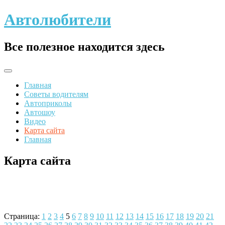
Skip
Автолюбители
to
content
Все полезное находится здесь
Главная
Советы водителям
Автоприколы
Автошоу
Видео
Карта сайта
Главная
Карта сайта
Страница:
1
2
3
4
5
6
7
8
9
10
11
12
13
14
15
16
17
18
19
20
21