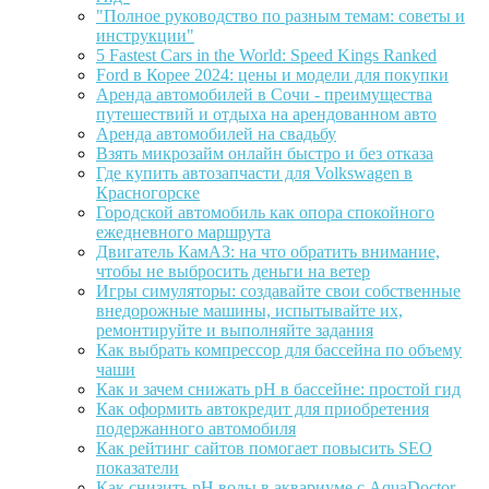
"Полное руководство по разным темам: советы и
инструкции"
5 Fastest Cars in the World: Speed Kings Ranked
Ford в Корее 2024: цены и модели для покупки
Аренда автомобилей в Сочи - преимущества
путешествий и отдыха на арендованном авто
Аренда автомобилей на свадьбу
Взять микрозайм онлайн быстро и без отказа
Где купить автозапчасти для Volkswagen в
Красногорске
Городской автомобиль как опора спокойного
ежедневного маршрута
Двигатель КамАЗ: на что обратить внимание,
чтобы не выбросить деньги на ветер
Игры симуляторы: создавайте свои собственные
внедорожные машины, испытывайте их,
ремонтируйте и выполняйте задания
Как выбрать компрессор для бассейна по объему
чаши
Как и зачем снижать pH в бассейне: простой гид
Как оформить автокредит для приобретения
подержанного автомобиля
Как рейтинг сайтов помогает повысить SEO
показатели
Как снизить pH воды в аквариуме с AquaDoctor