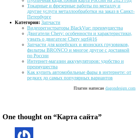
Публичная кадастровая карта России на 2023 год
Токарные и фрезерные работы по металлу и
другие услуги металлообработки на заказ в Санкт-
Петербурге
Категория:
Запчасти
Видеорегистраторы BlackVue: преимущества
Двигатели Chery: особенности и характеристики,
узнать о двигателе Chery sqrf4j16
Запчасти для корейских и японских грузовиков,
фильтры BRONCO и многое другое с доставкой
по России
Интернет-магазин аккумуляторов: удобство и
преимущества
Как купить автомобильные фары в интернете: от
редких до самых популярных вариантов
Плагин написан
dagondesign.com
One thought on “
Карта сайта
”