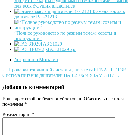
Кредитные карты с удобными возможностями – выбор
для всех будущих владельцев
Замена масла в
двигателе Ваз-21213
“Полное руководство по разным темам: советы и
инструкции”
ГАЗ 31029
ГАЗ 31029 2jz
Устройство Москвич
Post
←
Проверка топливной системы двигателя RENAULT F3R
Система питания двигателей ВАЗ-2106 и УЗАМ-3317
→
navigation
Добавить комментарий
Ваш адрес email не будет опубликован.
Обязательные поля
помечены
*
Комментарий
*