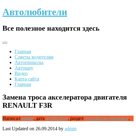
Skip
Автолюбители
to
content
Все полезное находится здесь
Главная
Советы водителям
Автоприколы
Автошоу
Видео
Карта сайта
Главная
Замена троса акселератора двигателя
RENAULT F3R
Написал
admin
,
дата
23.09.2014
,
раздел
Устройство Москвич
,
Last Updated on 26.09.2014 by
admin