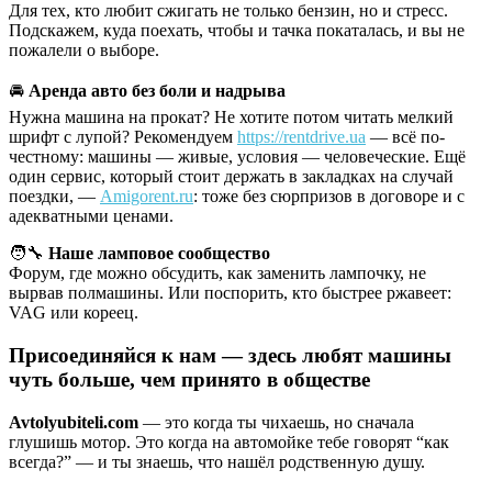
Для тех, кто любит сжигать не только бензин, но и стресс.
Подскажем, куда поехать, чтобы и тачка покаталась, и вы не
пожалели о выборе.
🚘
Аренда авто без боли и надрыва
Нужна машина на прокат? Не хотите потом читать мелкий
шрифт с лупой? Рекомендуем
https://rentdrive.ua
— всё по-
честному: машины — живые, условия — человеческие. Ещё
один сервис, который стоит держать в закладках на случай
поездки, —
Amigorent.ru
: тоже без сюрпризов в договоре и с
адекватными ценами.
🧑‍🔧
Наше ламповое сообщество
Форум, где можно обсудить, как заменить лампочку, не
вырвав полмашины. Или поспорить, кто быстрее ржавеет:
VAG или кореец.
Присоединяйся к нам — здесь любят машины
чуть больше, чем принято в обществе
Avtolyubiteli.com
— это когда ты чихаешь, но сначала
глушишь мотор. Это когда на автомойке тебе говорят “как
всегда?” — и ты знаешь, что нашёл родственную душу.