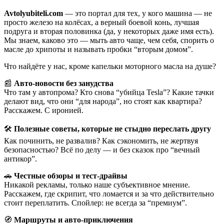
Avtolyubiteli.com
— это портал для тех, у кого машина — не
просто железо на колёсах, а верный боевой конь, лучшая
подруга и вторая половинка (да, у некоторых даже имя есть).
Мы знаем, каково это — мыть авто чаще, чем себя, спорить о
масле до хрипоты и называть пробки “вторым домом”.
Что найдёте у нас, кроме капельки моторного масла на душе?
📰
Авто-новости без занудства
Что там у автопрома? Кто снова “убийца Tesla”? Какие тачки
делают вид, что они “для народа”, но стоят как квартира?
Расскажем. С иронией.
🛠️
Полезные советы, которые не стыдно переслать другу
Как починить, не развалив? Как сэкономить, не жертвуя
безопасностью? Всё по делу — и без сказок про “вечный
антикор”.
🚗
Честные обзоры и тест-драйвы
Никакой рекламы, только наше субъективное мнение.
Расскажем, где скрипит, что ломается и за что действительно
стоит переплатить. Спойлер: не всегда за “премиум”.
🧭
Маршруты и авто-приключения