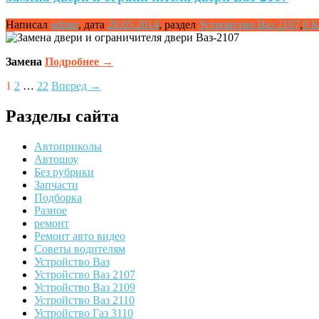
Написал
admin
,
дата
28.05.2014
,
раздел
Устройство Ваз 2107
,
0 
Замена
Подробнее
→
Posts
1
2
…
22
Вперед →
navigation
Разделы сайта
Автоприколы
Автошоу
Без рубрики
Запчасти
Подборка
Разное
ремонт
Ремонт авто видео
Советы водителям
Устройство Ваз
Устройство Ваз 2107
Устройство Ваз 2109
Устройство Ваз 2110
Устройство Газ 3110