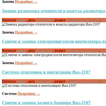
Замена
Подробнее
→
Замена радиатора отопителя и кожуха радиатора
Написал
admin
,
дата
07.06.2014
,
раздел
Устройство Ваз 2107
,
0 
Замена
Подробнее
→
Снятие и замена электродвигателя вентилятора о
Написал
admin
,
дата
06.06.2014
,
раздел
Устройство Ваз 2107
,
0 
Замена
Подробнее
→
Система отопления и вентиляции Ваз-2107
Написал
admin
,
дата
05.06.2014
,
раздел
Устройство Ваз 2107
,
0 
Система
Подробнее
→
Снятие и замена заднего бампера Ваз-2107