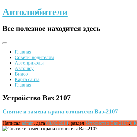
Skip
Автолюбители
to
content
Все полезное находится здесь
Главная
Советы водителям
Автоприколы
Автошоу
Видео
Карта сайта
Главная
Устройство Ваз 2107
Снятие и замена крана отопителя Ваз-2107
Написал
admin
,
дата
08.06.2014
,
раздел
Устройство Ваз 2107
,
0 