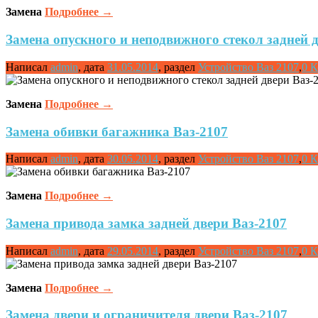
Замена
Подробнее
→
Замена опускного и неподвижного стекол задней 
Написал
admin
,
дата
31.05.2014
,
раздел
Устройство Ваз 2107
,
0 
Замена
Подробнее
→
Замена обивки багажника Ваз-2107
Написал
admin
,
дата
30.05.2014
,
раздел
Устройство Ваз 2107
,
0 
Замена
Подробнее
→
Замена привода замка задней двери Ваз-2107
Написал
admin
,
дата
29.05.2014
,
раздел
Устройство Ваз 2107
,
0 
Замена
Подробнее
→
Замена двери и ограничителя двери Ваз-2107