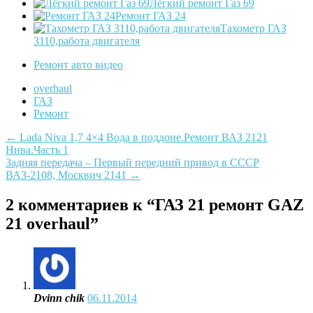
Лёгкий ремонт Газ 69
Ремонт ГАЗ 24
Тахометр ГАЗ
3110,работа двигателя
Ремонт авто видео
overhaul
ГАЗ
Ремонт
Post
←
Lada Niva 1,7 4×4 Вода в поддоне.Ремонт ВАЗ 2121
Нива.Часть 1
navigation
Задняя передача – Первый передний привод в СССР
ВАЗ-2108, Москвич 2141
→
2 комментариев к “
ГАЗ 21 ремонт GAZ
21 overhaul
”
Dvinn chik
06.11.2014