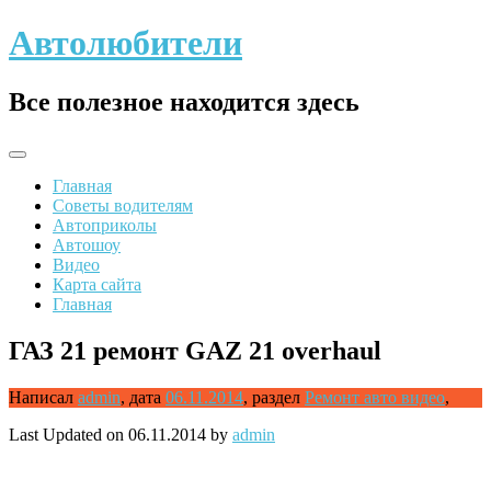
Skip
Автолюбители
to
content
Все полезное находится здесь
Главная
Советы водителям
Автоприколы
Автошоу
Видео
Карта сайта
Главная
ГАЗ 21 ремонт GAZ 21 overhaul
Написал
admin
,
дата
06.11.2014
,
раздел
Ремонт авто видео
,
Last Updated on 06.11.2014 by
admin