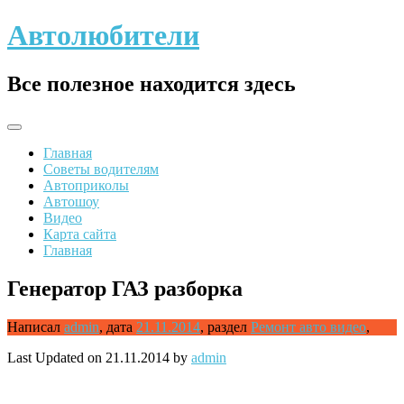
Skip
Автолюбители
to
content
Все полезное находится здесь
Главная
Советы водителям
Автоприколы
Автошоу
Видео
Карта сайта
Главная
Генератор ГАЗ разборка
Написал
admin
,
дата
21.11.2014
,
раздел
Ремонт авто видео
,
Last Updated on 21.11.2014 by
admin