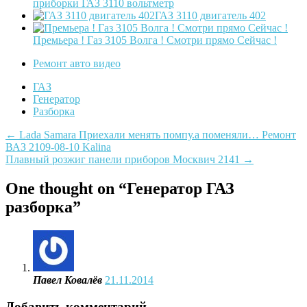
приборки ГАЗ 3110 вольтметр
ГАЗ 3110 двигатель 402
Премьера ! Газ 3105 Волга ! Смотри прямо Сейчас !
Ремонт авто видео
ГАЗ
Генератор
Разборка
Post
←
Lada Samara Приехали менять помпу.а поменяли… Ремонт
ВАЗ 2109-08-10 Kalina
navigation
Плавный розжиг панели приборов Москвич 2141
→
One thought on “
Генератор ГАЗ
разборка
”
Павел Ковалёв
21.11.2014
Добавить комментарий