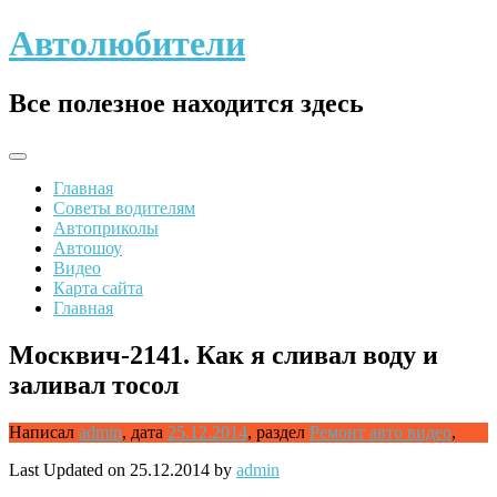
Skip
Автолюбители
to
content
Все полезное находится здесь
Главная
Советы водителям
Автоприколы
Автошоу
Видео
Карта сайта
Главная
Москвич-2141. Как я сливал воду и
заливал тосол
Написал
admin
,
дата
25.12.2014
,
раздел
Ремонт авто видео
,
Last Updated on 25.12.2014 by
admin