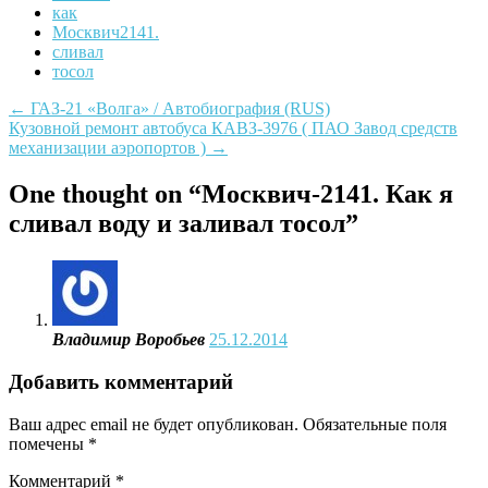
как
Москвич2141.
сливал
тосол
Post
←
ГАЗ-21 «Волга» / Автобиография (RUS)
Кузовной ремонт автобуса КАВЗ-3976 ( ПАО Завод средств
navigation
механизации аэропортов )
→
One thought on “
Москвич-2141. Как я
сливал воду и заливал тосол
”
Владимир Воробьев
25.12.2014
Добавить комментарий
Ваш адрес email не будет опубликован.
Обязательные поля
помечены
*
Комментарий
*