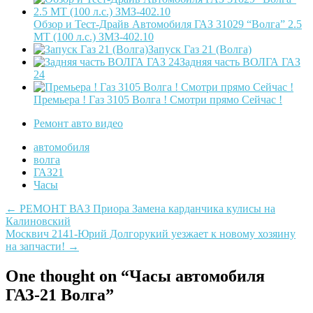
Обзор и Тест-Драйв Автомобиля ГАЗ 31029 “Волга” 2.5
МТ (100 л.с.) ЗМЗ-402.10
Запуск Газ 21 (Волга)
Задняя часть ВОЛГА ГАЗ
24
Премьера ! Газ 3105 Волга ! Смотри прямо Сейчас !
Ремонт авто видео
автомобиля
волга
ГАЗ21
Часы
Post
←
РЕМОНТ ВАЗ Приора Замена карданчика кулисы на
Калиновский
navigation
Москвич 2141-Юрий Долгорукий уезжает к новому хозяину
на запчасти!
→
One thought on “
Часы автомобиля
ГАЗ-21 Волга
”