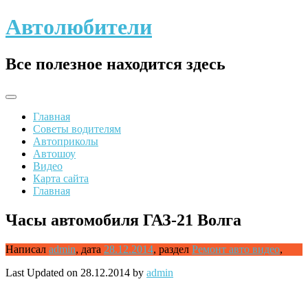
Skip
Автолюбители
to
content
Все полезное находится здесь
Главная
Советы водителям
Автоприколы
Автошоу
Видео
Карта сайта
Главная
Часы автомобиля ГАЗ-21 Волга
Написал
admin
,
дата
28.12.2014
,
раздел
Ремонт авто видео
,
Last Updated on 28.12.2014 by
admin