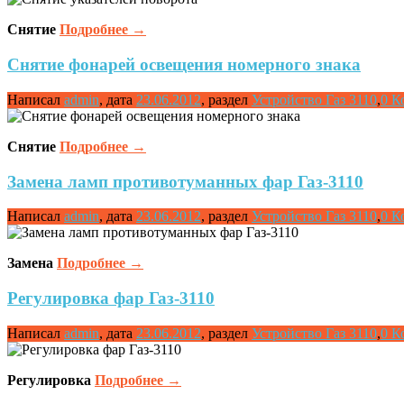
Снятие
Подробнее
→
Снятие фонарей освещения номерного знака
Написал
admin
,
дата
23.06.2012
,
раздел
Устройство Газ 3110
,
0 К
Снятие
Подробнее
→
Замена ламп противотуманных фар Газ-3110
Написал
admin
,
дата
23.06.2012
,
раздел
Устройство Газ 3110
,
0 К
Замена
Подробнее
→
Регулировка фар Газ-3110
Написал
admin
,
дата
23.06.2012
,
раздел
Устройство Газ 3110
,
0 К
Регулировка
Подробнее
→