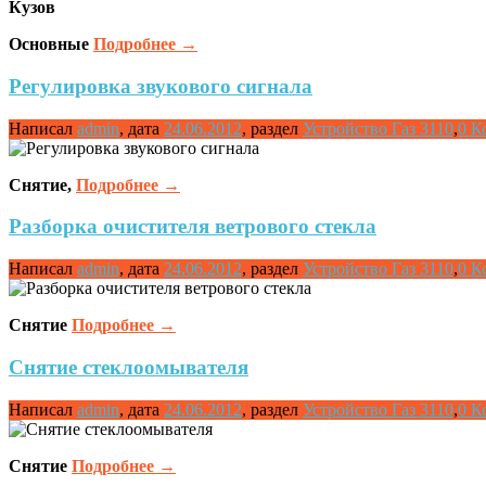
Кузов
Основные
Подробнее
→
Регулировка звукового сигнала
Написал
admin
,
дата
24.06.2012
,
раздел
Устройство Газ 3110
,
0 К
Снятие,
Подробнее
→
Разборка очистителя ветрового стекла
Написал
admin
,
дата
24.06.2012
,
раздел
Устройство Газ 3110
,
0 К
Снятие
Подробнее
→
Снятие стеклоомывателя
Написал
admin
,
дата
24.06.2012
,
раздел
Устройство Газ 3110
,
0 К
Снятие
Подробнее
→