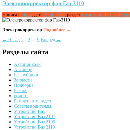
Электрокорректор фар Газ-3110
Написал
admin
,
дата
23.06.2012
,
раздел
Устройство Газ 3110
,
0 К
Электрокорректор
Подробнее
→
Posts
← Назад
1
2
3
…
9
Вперед →
navigation
Разделы сайта
Автоприколы
Автошоу
Без рубрики
Запчасти
Подборка
Разное
ремонт
Ремонт авто видео
Советы водителям
Устройство Ваз
Устройство Ваз 2107
Устройство Ваз 2109
Устройство Ваз 2110