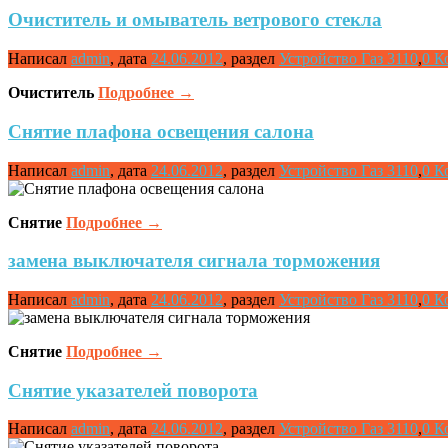
Очиститель и омыватель ветрового стекла
Написал
admin
,
дата
24.06.2012
,
раздел
Устройство Газ 3110
,
0 К
Очиститель
Подробнее
→
Снятие плафона освещения салона
Написал
admin
,
дата
24.06.2012
,
раздел
Устройство Газ 3110
,
0 К
Снятие
Подробнее
→
замена выключателя сигнала торможения
Написал
admin
,
дата
24.06.2012
,
раздел
Устройство Газ 3110
,
0 К
Снятие
Подробнее
→
Снятие указателей поворота
Написал
admin
,
дата
24.06.2012
,
раздел
Устройство Газ 3110
,
0 К