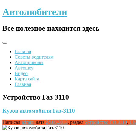
Skip
Автолюбители
to
content
Все полезное находится здесь
Главная
Советы водителям
Автоприколы
Автошоу
Видео
Карта сайта
Главная
Устройство Газ 3110
Кузов автомобиля Газ-3110
Написал
admin
,
дата
24.06.2012
,
раздел
Устройство Газ 3110
,
1 К