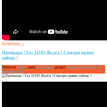
Подробнее
→
Премьера ! Газ 31105 Волга ! Смотри прямо
сейчас !
Написал
admin
,
дата
01.02.2015
,
раздел
Ремонт авто видео
,
2
комментария