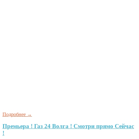
Подробнее
→
Премьера ! Газ 24 Волга ! Смотри прямо Сейчас
!