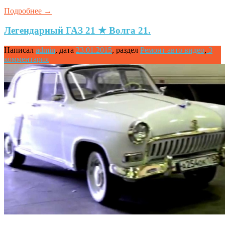
Подробнее
→
Легендарный ГАЗ 21 ★ Волга 21.
Написал
admin
,
дата
23.01.2015
,
раздел
Ремонт авто видео
,
3
комментария