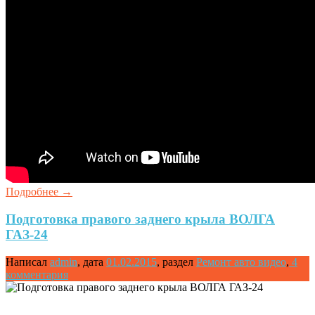
Подробнее
→
Подготовка правого заднего крыла ВОЛГА
ГАЗ-24
Написал
admin
,
дата
01.02.2015
,
раздел
Ремонт авто видео
,
4
комментария