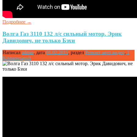
Подробнее
→
Волга Газ 3110 132 л/с сильный мотор. Эрик
Давидович, не только Бэхи
Написал
admin
,
дата
01.02.2015
,
раздел
Ремонт авто видео
,
1
Комментарий