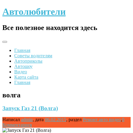
Skip
Автолюбители
to
content
Все полезное находится здесь
Главная
Советы водителям
Автоприколы
Автошоу
Видео
Карта сайта
Главная
волга
Запуск Газ 21 (Волга)
Написал
admin
,
дата
06.02.2015
,
раздел
Ремонт авто видео
,
0
Комментариев