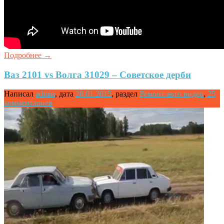
Подробнее
→
Ваз 2101 vs Волга 31029 – Советское дерби
Написал
admin
,
дата
28.01.2015
,
раздел
Ремонт авто видео
,
25
комментариев