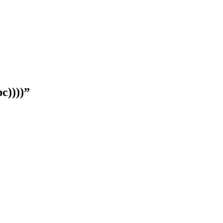
с))))
”