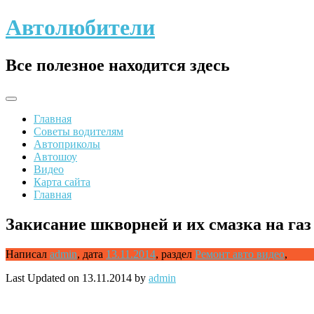
Skip
Автолюбители
to
content
Все полезное находится здесь
Главная
Советы водителям
Автоприколы
Автошоу
Видео
Карта сайта
Главная
Закисание шкворней и их смазка на газ 
Написал
admin
,
дата
13.11.2014
,
раздел
Ремонт авто видео
,
Last Updated on 13.11.2014 by
admin