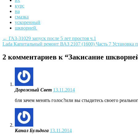
их
курс
на
смазка
ускоренный
шкворней.
Post
←
ГАЗ-31029 запуск после 5 лет простоя ч.1
Lada Капитальный ремонт ВАЗ 2107 (1600) Часть 7 Установка
navigation
2 комментариев к “
Закисание шкворней 
Дорожный Свет
13.11.2014
бля зачем менять голос?или вы стыдитесь своего реальног
Канал Бульдога
13.11.2014