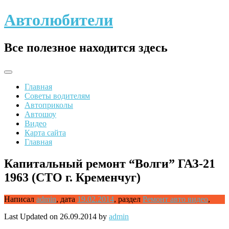
Skip
Автолюбители
to
content
Все полезное находится здесь
Главная
Советы водителям
Автоприколы
Автошоу
Видео
Карта сайта
Главная
Капитальный ремонт “Волги” ГАЗ-21
1963 (СТО г. Кременчуг)
Написал
admin
,
дата
19.02.2014
,
раздел
Ремонт авто видео
,
Last Updated on 26.09.2014 by
admin