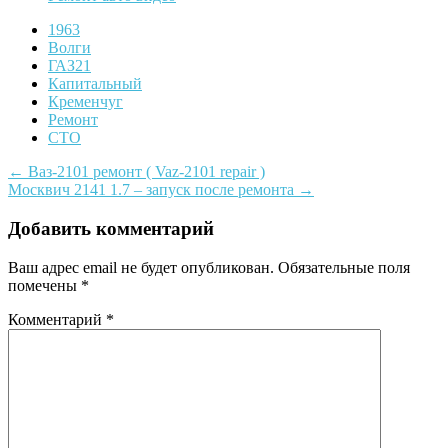
1963
Волги
ГАЗ21
Капитальный
Кременчуг
Ремонт
СТО
Post
←
Ваз-2101 ремонт ( Vaz-2101 repair )
Москвич 2141 1.7 – запуск после ремонта
→
navigation
Добавить комментарий
Ваш адрес email не будет опубликован.
Обязательные поля
помечены
*
Комментарий
*