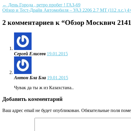
Post
←
День Города , ретро пробег ! ГАЗ-69
Обзор и Тест-Драйв Автомобиля – УАЗ 2206 2.7 MT (112 л.с.) 
navigation
2 комментариев к “
Обзор Москвич 214
Сергей Елисеев
19.01.2015
Антон Бла Бла
19.01.2015
Чувак да ты ж из Казахстана..
Добавить комментарий
Ваш адрес email не будет опубликован.
Обязательные поля пом