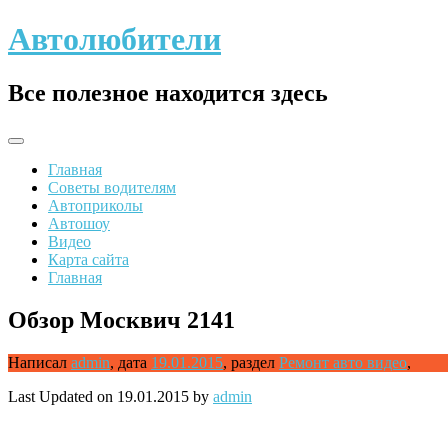
Skip
Автолюбители
to
content
Все полезное находится здесь
Главная
Советы водителям
Автоприколы
Автошоу
Видео
Карта сайта
Главная
Обзор Москвич 2141
Написал
admin
,
дата
19.01.2015
,
раздел
Ремонт авто видео
,
Last Updated on 19.01.2015 by
admin