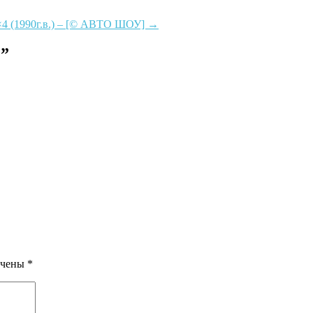
4×4 (1990г.в.) – [© АВТО ШОУ]
→
1
”
ечены
*