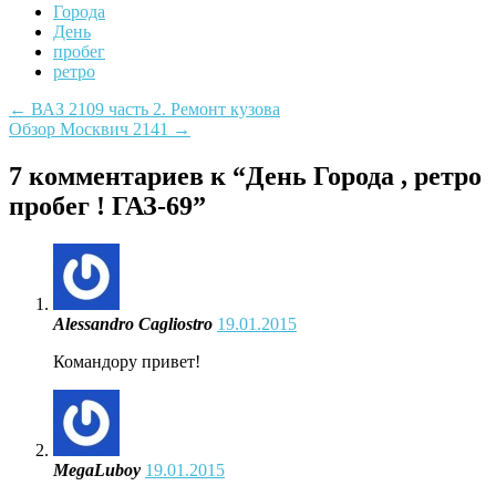
Города
День
пробег
ретро
Post
←
ВАЗ 2109 часть 2. Ремонт кузова
Обзор Москвич 2141
→
navigation
7 комментариев к “
День Города , ретро
пробег ! ГАЗ-69
”
Alessandro Cagliostro
19.01.2015
Командору привет!
MegaLuboy
19.01.2015