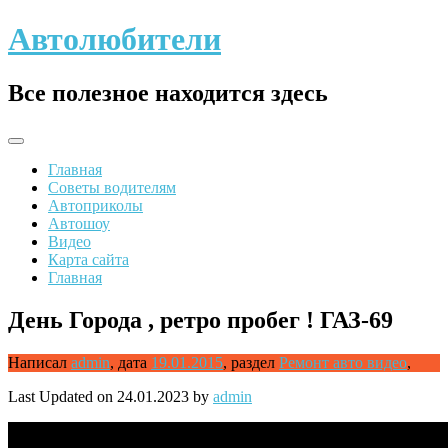
Skip
Автолюбители
to
content
Все полезное находится здесь
Главная
Советы водителям
Автоприколы
Автошоу
Видео
Карта сайта
Главная
День Города , ретро пробег ! ГАЗ-69
Написал
admin
,
дата
19.01.2015
,
раздел
Ремонт авто видео
,
Last Updated on 24.01.2023 by
admin