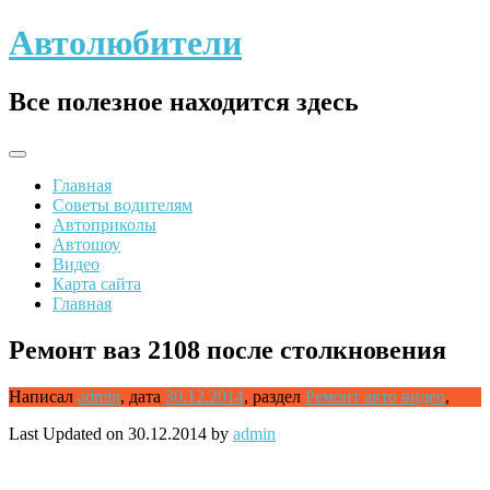
Skip
Автолюбители
to
content
Все полезное находится здесь
Главная
Советы водителям
Автоприколы
Автошоу
Видео
Карта сайта
Главная
Ремонт ваз 2108 после столкновения
Написал
admin
,
дата
30.12.2014
,
раздел
Ремонт авто видео
,
Last Updated on 30.12.2014 by
admin