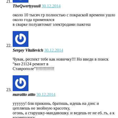
TheQwertyyuuii
30.12.2014
около 10 тысяч гр полностью с покраской времени ушло
около года применялся
в сварке полуавтомат электродами пажгеш
Sergey Vitalievich
30.12.2014
Чувак, респект тебе как новичку!!! Но введи в поиск
“ваз 21124 ремонт в
Ставрополе”!!!!!!!!!!!!!!
marattto attto
30.12.2014
уууууу! бля прикинь, братишь, идешь на дэнс и
цепляешь не знойную красотку,
огонь, а старушку-мандавошку. и ведешь ее не еб..ть, а к
косметологу,