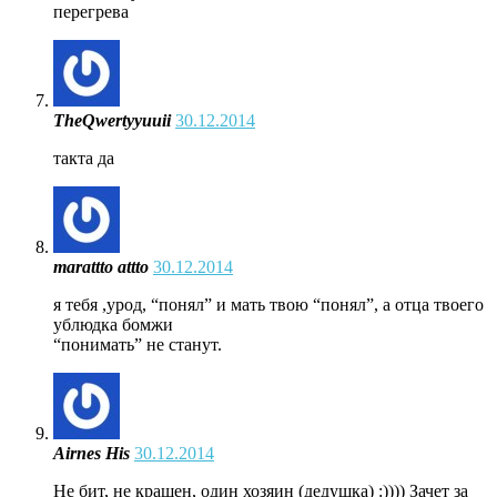
перегрева
TheQwertyyuuii
30.12.2014
такта да
marattto attto
30.12.2014
я тебя ,урод, “понял” и мать твою “понял”, а отца твоего
ублюдка бомжи
“понимать” не станут.
Airnes His
30.12.2014
Не бит, не крашен, один хозяин (дедушка) :)))) Зачет за