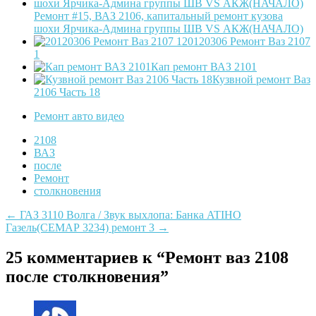
Ремонт #15, ВАЗ 2106, капитальный ремонт кузова
шохи Ярчика-Админа группы ШВ VS АКЖ(НАЧАЛО)
20120306 Ремонт Ваз 2107
1
Кап ремонт ВАЗ 2101
Кузвной ремонт Ваз
2106 Часть 18
Ремонт авто видео
2108
ВАЗ
после
Ремонт
столкновения
Post
←
ГАЗ 3110 Волга / Звук выхлопа: Банка ATIHO
Газель(СЕМАР 3234) ремонт 3
→
navigation
25 комментариев к “
Ремонт ваз 2108
после столкновения
”