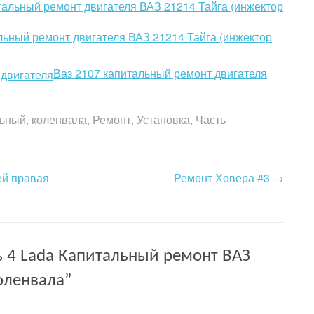
альный ремонт двигателя ВАЗ 21214 Тайга (инжектор
Ваз 2107 капитальный ремонт двигателя
льный
коленвала
Ремонт
Установка
Часть
ей правая
Ремонт Ховера #3
→
ь 4 Lada Капитальный ремонт ВАЗ
оленвала
”