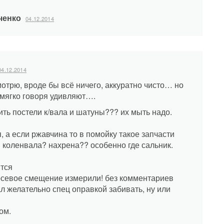
ченко
04.12.2014
04.12.2014
отрю, вроде бы всё ничего, аккуратно чисто… но
мягко говоря удивляют….
ить постели к/вала и шатуны??? их мыть надо.
я, а если ржавчина то в помойку такое запчасти
 коленвала? нахрена?? особенно где сальник.
тся
о осевое смещение измерили! без комментариев
ал желательно спец оправкой забивать, ну или
ом.