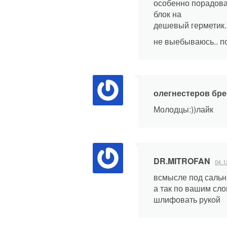
особенно порадова
блок на
дешевый герметик.
не выебываюсь.. по
олегнестеров бре
Молодцы:))лайк
DR.MITROFAN
04.1
всмысле под сальн
а так по вашим сло
шлифовать рукой