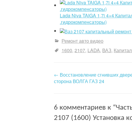
Lada Niva TAIGA 1,7i 4×4 Капит
.гидрокомпенсаторы)
Ремонт авто видео
1600
2107
LADA
ВАЗ
Капита
←
Восстановление сгнивших двер
P
сторона ВОЛГА ГАЗ 24
o
s
6 комментариев к “
Част
t
2107 (1600) Установка к
n