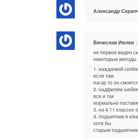
a
Александр Скрип
v
i
Вячеслав Ивлев
g
не первое видео см
a
некоторые методы 
1. наждачкой скобл
t
если там
нагар то он смоетс
i
2. надфилем шейки
все и так
o
нормально постави
n
3. на 4.11 классн
4. подшипник в к/в
хотя бы
старым подшипник