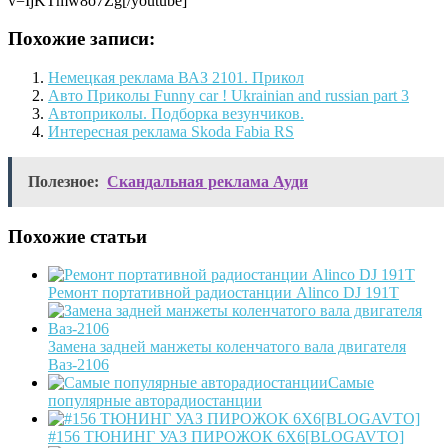
v=IjKTmw8o7Zg[/youtube]
Похожие записи:
Немецкая реклама ВАЗ 2101. Прикол
Авто Приколы Funny car ! Ukrainian and russian part 3
Автоприколы. Подборка везунчиков.
Интересная реклама Skoda Fabia RS
Полезное:
Скандальная реклама Ауди
Похожие статьи
Ремонт портативной радиостанции Alinco DJ 191T
Замена задней манжеты коленчатого вала двигателя
Ваз-2106
Самые
популярные авторадиостанции
#156 ТЮНИНГ УАЗ ПИРОЖОК 6Х6[BLOGAVTO]