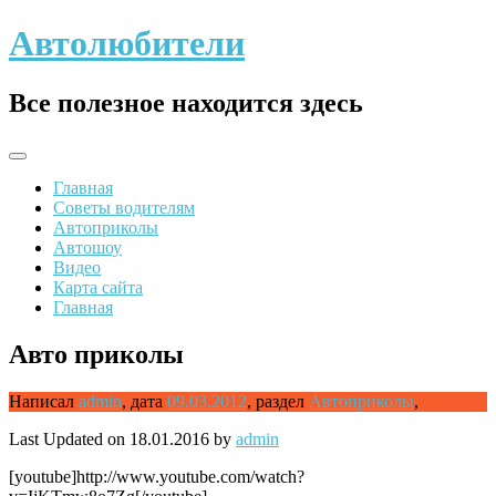
Skip
Автолюбители
to
content
Все полезное находится здесь
Главная
Советы водителям
Автоприколы
Автошоу
Видео
Карта сайта
Главная
Авто приколы
Написал
admin
,
дата
09.03.2012
,
раздел
Автоприколы
,
Last Updated on 18.01.2016 by
admin
[youtube]http://www.youtube.com/watch?