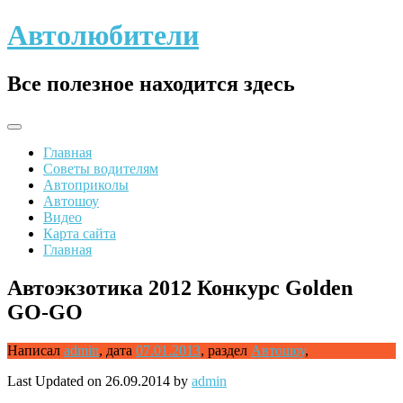
Skip
Автолюбители
to
content
Все полезное находится здесь
Главная
Советы водителям
Автоприколы
Автошоу
Видео
Карта сайта
Главная
Автоэкзотика 2012 Конкурс Golden
GO-GO
Написал
admin
,
дата
07.01.2013
,
раздел
Автошоу
,
Last Updated on 26.09.2014 by
admin