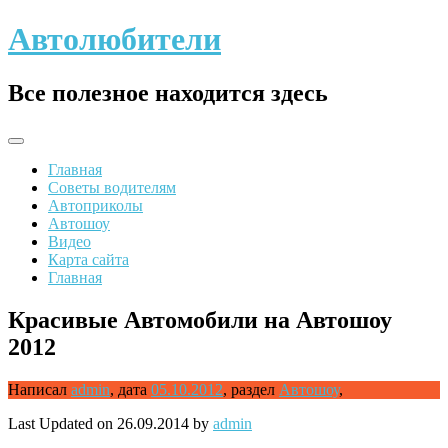
Skip
Автолюбители
to
content
Все полезное находится здесь
Главная
Советы водителям
Автоприколы
Автошоу
Видео
Карта сайта
Главная
Красивые Автомобили на Автошоу
2012
Написал
admin
,
дата
05.10.2012
,
раздел
Автошоу
,
Last Updated on 26.09.2014 by
admin