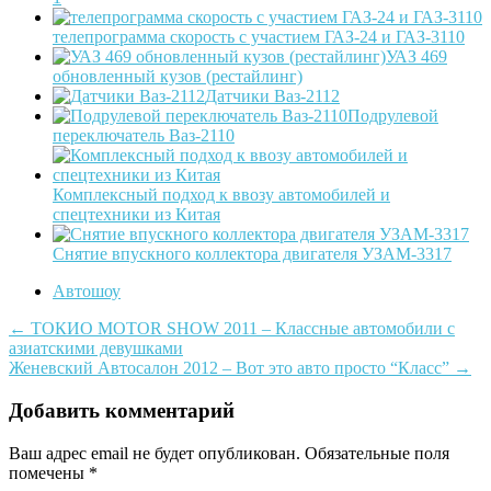
телепрограмма скорость с участием ГАЗ-24 и ГАЗ-3110
УАЗ 469
обновленный кузов (рестайлинг)
Датчики Ваз-2112
Подрулевой
переключатель Ваз-2110
Комплексный подход к ввозу автомобилей и
спецтехники из Китая
Снятие впускного коллектора двигателя УЗАМ-3317
Автошоу
Post
←
ТОКИО MOTOR SHOW 2011 – Классные автомобили с
азиатскими девушками
navigation
Женевский Автосалон 2012 – Вот это авто просто “Класс”
→
Добавить комментарий
Ваш адрес email не будет опубликован.
Обязательные поля
помечены
*