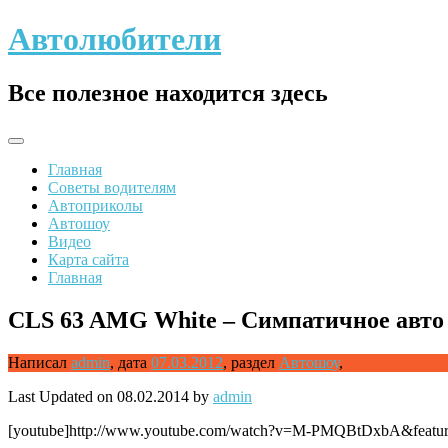
Skip
Автолюбители
to
content
Все полезное находится здесь
Главная
Советы водителям
Автоприколы
Автошоу
Видео
Карта сайта
Главная
CLS 63 AMG White – Симпатичное авто
Написал
admin
,
дата
07.03.2012
,
раздел
Автошоу
,
Last Updated on 08.02.2014 by
admin
[youtube]http://www.youtube.com/watch?v=M-PMQBtDxbA&feature=