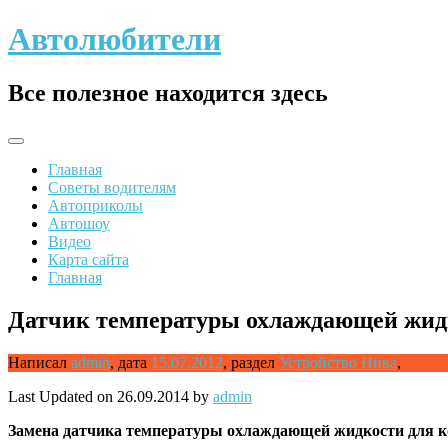
Skip
Автолюбители
to
content
Все полезное находится здесь
Главная
Советы водителям
Автоприколы
Автошоу
Видео
Карта сайта
Главная
Датчик температуры охлаждающей жидк
Написал
admin
,
дата
15.07.2012
,
раздел
Устройство Нива
,
Last Updated on 26.09.2014 by
admin
Замена
датчика температуры охлаждающей жидкости для к