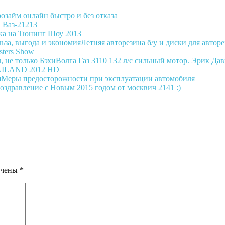
озайм онлайн быстро и без отказа
 Ваз-21213
ка на Тюнинг Шоу 2013
Летняя авторезина б/у и диски для авторе
sters Show
Волга Газ 3110 132 л/с сильный мотор. Эрик Дав
AILAND 2012 HD
Меры предосторожности при эксплуатации автомобиля
оздравление с Новым 2015 годом от москвич 2141 :)
ечены
*