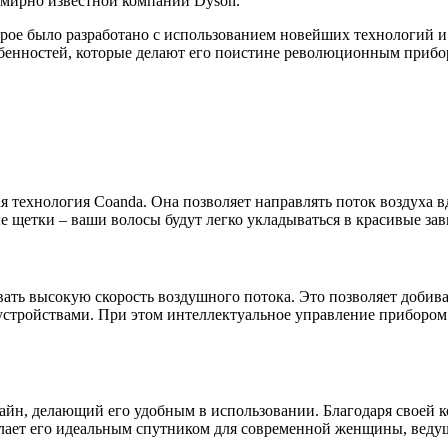
семирно известной компании Dyson.
рое было разработано с использованием новейших технологий и 
обенностей, которые делают его поистине революционным прибо
я технология Coanda. Она позволяет направлять поток воздуха в
е щетки – ваши волосы будут легко укладываться в красивые зав
ть высокую скорость воздушного потока. Это позволяет добива
устройствами. При этом интеллектуальное управление прибором
н, делающий его удобным в использовании. Благодаря своей ко
делает его идеальным спутником для современной женщины, вед