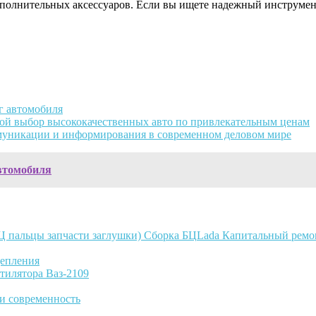
ополнительных аксессуаров. Если вы ищете надежный инструмен
г автомобиля
шой выбор высококачественных авто по привлекательным ценам
муникации и информирования в современном деловом мире
втомобиля
Lada Капитальный ремон
цепления
тилятора Ваз-2109
и современность