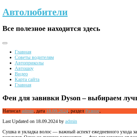
Skip
Автолюбители
to
content
Все полезное находится здесь
Главная
Советы водителям
Автоприколы
Автошоу
Видео
Карта сайта
Главная
Фен для завивки Dyson – выбираем луч
Написал
admin
,
дата
18.09.2024
,
раздел
Разное
,
Last Updated on 18.09.2024 by
admin
Сушка и укладка волос — важный аспект ежедневного ухода з