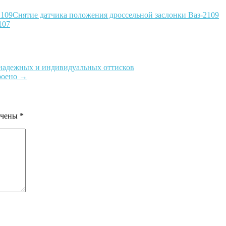
Снятие датчика положения дроссельной заслонки Ваз-2109
107
 надежных и индивидуальных оттисков
троено
→
ечены
*