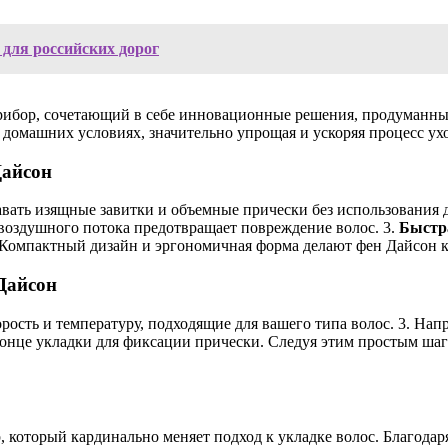
для российских дорог
прибор, сочетающий в себе инновационные решения, продуманн
 домашних условиях, значительно упрощая и ускоряя процесс ухо
Дайсон
вать изящные завитки и объемные прически без использования 
воздушного потока предотвращает повреждение волос. 3.
Быстр
Компактный дизайн и эргономичная форма делают фен Дайсон 
Дайсон
орость и температуру, подходящие для вашего типа волос. 3. Нап
конце укладки для фиксации прически. Следуя этим простым шаг
 который кардинально меняет подход к укладке волос. Благода