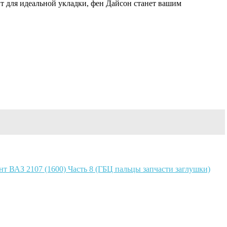
т для идеальной укладки, фен Дайсон станет вашим
т ВАЗ 2107 (1600) Часть 8 (ГБЦ пальцы запчасти заглушки)