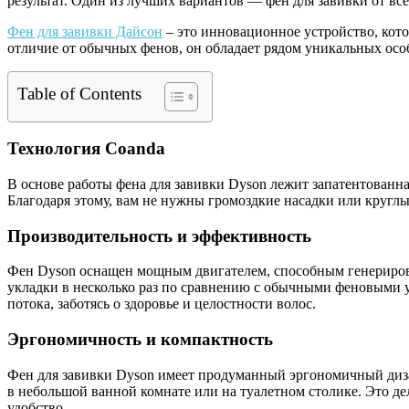
результат. Один из лучших вариантов — фен для завивки от в
Фен для завивки Дайсон
– это инновационное устройство, кото
отличие от обычных фенов, он обладает рядом уникальных ос
Table of Contents
Технология Coanda
В основе работы фена для завивки Dyson лежит запатентованна
Благодаря этому, вам не нужны громоздкие насадки или круглы
Производительность и эффективность
Фен Dyson оснащен мощным двигателем, способным генерирова
укладки в несколько раз по сравнению с обычными феновыми 
потока, заботясь о здоровье и целостности волос.
Эргономичность и компактность
Фен для завивки Dyson имеет продуманный эргономичный дизай
в небольшой ванной комнате или на туалетном столике. Это 
удобство.