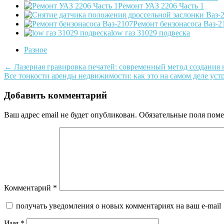
Ремонт УАЗ 2206 Часть 1
Ремонт бензонасоса Ваз-2
low газ 31029 подвеска
Разное
Post
←
Лазерная гравировка печатей: современный метод создания
Все тонкости аренды недвижимости: как это на самом деле ус
navigation
Добавить комментарий
Ваш адрес email не будет опубликован.
Обязательные поля пом
Комментарий
*
получать уведомления о новых комментариях на ваш e-mail
Имя
*