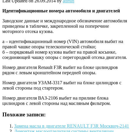
Last Updated on 26.09.2014 by
admin
Идентификационные
номера автомобиля и двигателей
Заводские данные и международное обозначение автомобиля
приведены в табличке, закрепленной на поперечине
моторного отсека кузова.
а – идентификационный номер (VIN) автомобиля выбит на
правой чашке опоры телескопической стойки;
б – порядковый номер кузова выбит на правой косынке,
соединяющей чашку опоры с перегородкой отсека двигателя.
Номер двигателя Renault F3R выбит на блоке цилиндров
рядом с левым кронштейном передней опоры.
Номер двигателя УЗАМ-3317 выбит на блоке цилиндров с
левой стороны под стартером.
Номер двигателя ВАЗ-2106 выбит на приливе блока
цилиндров с левой стороны над масляным фильтром.
Похожие записи:
Замена масла в двигателе RENAULT F3R Москвич-2141
Демонтаж маслоотделителя системы вентиляции