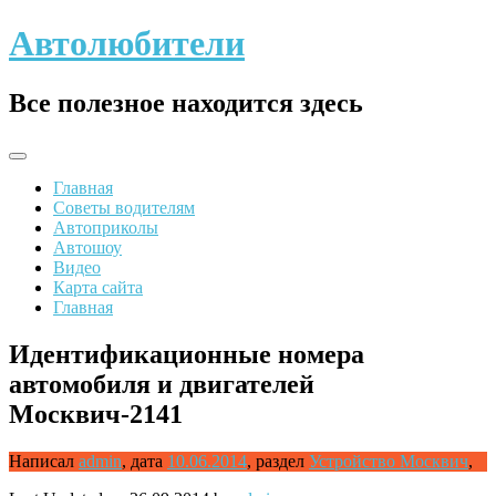
Skip
Автолюбители
to
content
Все полезное находится здесь
Главная
Советы водителям
Автоприколы
Автошоу
Видео
Карта сайта
Главная
Идентификационные номера
автомобиля и двигателей
Москвич-2141
Написал
admin
,
дата
10.06.2014
,
раздел
Устройство Москвич
,