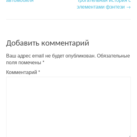
элементами фэнтези
→
s
t
n
a
Добавить комментарий
v
Ваш адрес email не будет опубликован.
Обязательные
поля помечены
*
i
Комментарий
*
g
a
t
i
o
n