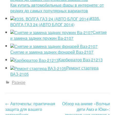
Как купить автомобильные фары в интернете: от
редких до самых популярных вариантов
#335.
ВОЛГА ГАЗ 24 (АВТО БЛОГ 2014)
Снятие
и замена задних пружин Ва-2107
Снятие и замена задних фонарей Ваз-2107
Карбюратор Ваз-21213
Ремонт стартера
ВАЗ-2105
Разное
←
Авточехлы: практичная
Обзор на аниме «Волчьи
P
защита для вашего
дети Амэ и Юки»:
o
автомобиля
трогательная история с