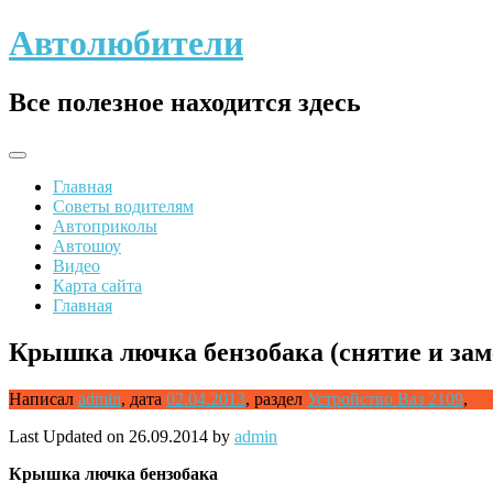
Skip
Автолюбители
to
content
Все полезное находится здесь
Главная
Советы водителям
Автоприколы
Автошоу
Видео
Карта сайта
Главная
Крышка лючка бензобака (снятие и зам
Написал
admin
,
дата
02.04.2013
,
раздел
Устройство Ваз 2109
,
Last Updated on 26.09.2014 by
admin
Крышка
лючка бензобака