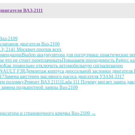
двигателя ВАЗ-2111
Ваз-2109
клапанов двигателя Ваз-2106
13; 2141 Москвич против всех
Выбор аккумулятора для погрузчика: практические р
Повышаем проходимость Pajero: как
Как правильно отключить автомобильную сигнализацию
Демонтаж корпуса дроссельной заслонки двигате
Замена шестерен масляного насоса двигателя УЗАМ-3317
Lada 111 Почему мигает лампа дав
 замена подкапотной лампы Ваз-2109
 фиксатора и страховочного крючка Ваз-2109
→