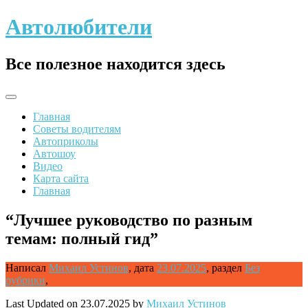
Skip
Автолюбители
to
content
Все полезное находится здесь
Главная
Советы водителям
Автоприколы
Автошоу
Видео
Карта сайта
Главная
“Лучшее руководство по разным
темам: полный гид”
Написал
Михаил Устинов
,
дата
23.07.2025
,
раздел
Без
рубрики
,
Last Updated on 23.07.2025 by
Михаил Устинов