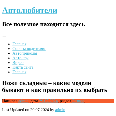
Skip
Автолюбители
to
content
Все полезное находится здесь
Главная
Советы водителям
Автоприколы
Автошоу
Видео
Карта сайта
Главная
Ножи складные – какие модели
бывают и как правильно их выбрать
Написал
admin
,
дата
29.07.2024
,
раздел
Разное
,
Last Updated on 29.07.2024 by
admin