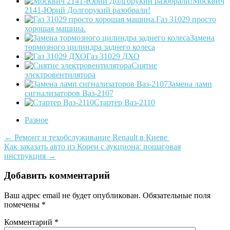
Москвич
2141-Юрий Долгорукий разобрали!
Газ 31029 просто
хорошая машина.
Замена
тормозного цилиндра заднего колеса
Газ 31029 ДХО
Снятие
электровентилятора
Замена ламп
сигнализаторов Ваз-2107
Стартер Ваз-2110
Разное
Post
←
Ремонт и техобслуживание Renault в Киеве
Как заказать авто из Кореи с аукциона: пошаговая
navigation
инструкция
→
Добавить комментарий
Ваш адрес email не будет опубликован.
Обязательные поля
помечены
*
Комментарий
*