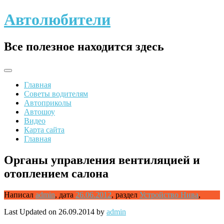
Skip
Автолюбители
to
content
Все полезное находится здесь
Главная
Советы водителям
Автоприколы
Автошоу
Видео
Карта сайта
Главная
Органы управления вентиляцией и
отоплением салона
Написал
admin
,
дата
26.06.2012
,
раздел
Устройство Нива
,
Last Updated on 26.09.2014 by
admin