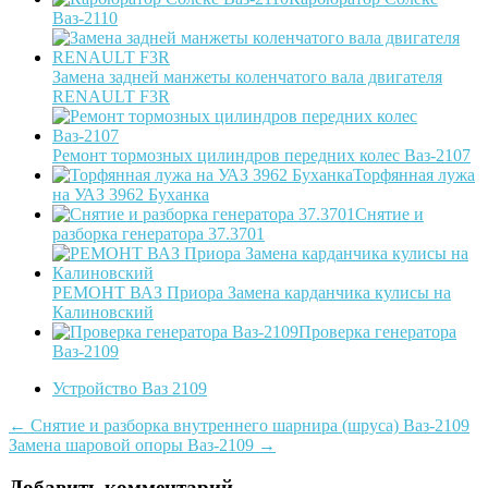
Ваз-2110
Замена задней манжеты коленчатого вала двигателя
RENAULT F3R
Ремонт тормозных цилиндров передних колес Ваз-2107
Торфянная лужа
на УАЗ 3962 Буханка
Снятие и
разборка генератора 37.3701
РЕМОНТ ВАЗ Приора Замена карданчика кулисы на
Калиновский
Проверка генератора
Ваз-2109
Устройство Ваз 2109
Post
←
Снятие и разборка внутреннего шарнира (шруса) Ваз-2109
Замена шаровой опоры Ваз-2109
→
navigation
Добавить комментарий