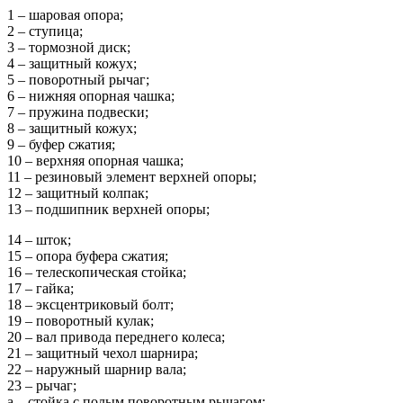
1 – шаровая опора;
2 – ступица;
3 – тормозной диск;
4 – защитный кожух;
5 – поворотный рычаг;
6 – нижняя опорная чашка;
7 – пружина подвески;
8 – защитный кожух;
9 – буфер сжатия;
10 – верхняя опорная чашка;
11 – резиновый элемент верхней опоры;
12 – защитный колпак;
13 – подшипник верхней опоры;
14 – шток;
15 – опора буфера сжатия;
16 – телескопическая стойка;
17 – гайка;
18 – эксцентриковый болт;
19 – поворотный кулак;
20 – вал привода переднего колеса;
21 – защитный чехол шарнира;
22 – наружный шарнир вала;
23 – рычаг;
а – стойка с полым поворотным рычагом;