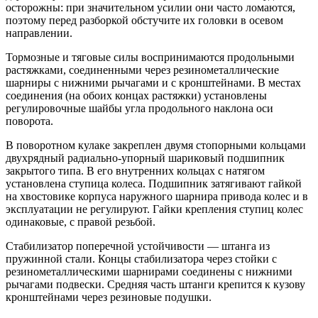
осторожны: при значительном усилии они часто ломаются,
поэтому перед разборкой обстучите их головки в осевом
направлении.
Тормозные и тяговые силы воспринимаются продольными
растяжками, соединенными через резинометаллические
шарниры с нижними рычагами и с кронштейнами. В местах
соединения (на обоих концах растяжки) установлены
регулировочные шайбы угла продольного наклона оси
поворота.
В поворотном кулаке закреплен двумя стопорными кольцами
двухрядный радиально-упорный шариковый подшипник
закрытого типа. В его внутренних кольцах с натягом
установлена ступица колеса. Подшипник затягивают гайкой
на хвостовике корпуса наружного шарнира привода колес и в
эксплуатации не регулируют. Гайки крепления ступиц колес
одинаковые, с правой резьбой.
Стабилизатор поперечной устойчивости — штанга из
пружинной стали. Концы стабилизатора через стойки с
резинометаллическими шарнирами соединены с нижними
рычагами подвески. Средняя часть штанги крепится к кузову
кронштейнами через резиновые подушки.