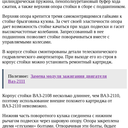
цилиндрическая пружина, пенополиуретановый буфер хода
сжатия, а также верхняя опора стойки в сборе с подшипником.
Верхняя опора крепится тремя самоконтрящимися гайками к
стойке брызговика кузова. За счет своей эластичности опора
дает возможность стойке качаться при ходах подвески и гасит
высокочастотные колебания. Запрессованный в нее
подшипник позволяет стойке поворачиваться вместе с
управляемыми колесами.
В корпусе стойки смонтированы детали телескопического
гидравлического амортизатора. При выходе его из строя в
корпус стойки можно установить ремонтный картридж.
Полезное:
Замена модуля зажигания двигателя
Ваз-2111
Корпус стойки ВАЗ-2108 несколько длиннее, чем ВАЗ-2110,
поэтому использование внешне похожего картриджа от
ВАЗ-2110 невозможно.
Нижняя часть поворотного кулака соединена с нижним
рычагом подвески через шаровую опору. Опора закреплена
двумя «глухими» болтами. Отворачивая эти болты, будьте