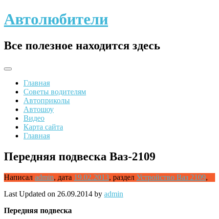
Skip
Автолюбители
to
content
Все полезное находится здесь
Главная
Советы водителям
Автоприколы
Автошоу
Видео
Карта сайта
Главная
Передняя подвеска Ваз-2109
Написал
admin
,
дата
19.02.2013
,
раздел
Устройство Ваз 2109
,
Last Updated on 26.09.2014 by
admin
Передняя
подвеска