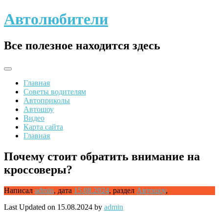
Skip
Автолюбители
to
content
Все полезное находится здесь
Главная
Советы водителям
Автоприколы
Автошоу
Видео
Карта сайта
Главная
Почему стоит обратить внимание на
кроссоверы?
Написал
admin
,
дата
15.08.2024
,
раздел
Автошоу
,
Last Updated on 15.08.2024 by
admin