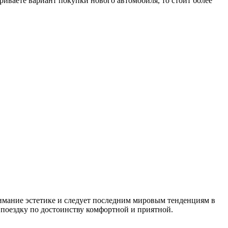
ваете вариант покупки нового автомобиля, то стоит более
имание эстетике и следует последним мировым тенденциям в
поездку по достоинству комфортной и приятной.