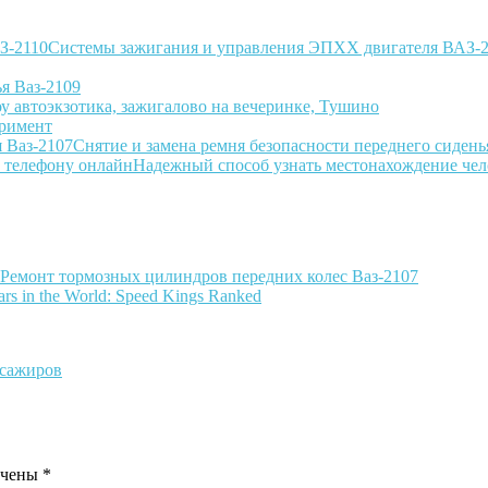
Системы зажигания и управления ЭПХХ двигателя ВАЗ-
ья Ваз-2109
у автоэкзотика, зажигалово на вечеринке, Тушино
еримент
Снятие и замена ремня безопасности переднего сидень
Надежный способ узнать местонахождение чел
Ремонт тормозных цилиндров передних колес Ваз-2107
Cars in the World: Speed Kings Ranked
ссажиров
ечены
*