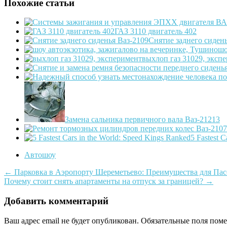
Похожие статьи
ГАЗ 3110 двигатель 402
Снятие заднего сиден
шо
выхлоп газ 31029, эксп
Замена сальника первичного вала Ваз-21213
5 Fastest 
Автошоу
Post
←
Парковка в Аэропорту Шереметьево: Преимущества для Па
Почему стоит снять апартаменты на отпуск за границей?
→
navigation
Добавить комментарий
Ваш адрес email не будет опубликован.
Обязательные поля пом