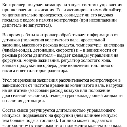
Контроллер получает команду на запуск системы управления
при включении зажигания. Если активирован иммобилайзер,
то дополнительно проверяется, совпадает ли его кодовая
посылка с кодом в памяти контроллера (при несовпадении
двигатель не запустится).
Во время работы контроллер обрабатывает информацию от
датчиков (положения коленчатого вала, дроссельной
заслонки, массового расхода воздуха, температуры, кислорода
(лямбда-зонда), детонации, скорости) и – в зависимости от
режима работы двигателя – выдает команды управления на
форсунки, модуль зажигания, регулятор холостого хода,
клапан продувки адсорбера, реле включения топливного
насоса и вентиляторов радиатора.
Угол опережения зажигания рассчитывается контроллером в
зависимости от частоты вращения коленчатого вала, нагрузки
на двигатель (массовый расход воздуха или положение
дроссельной заслонки), температуры охлаждающей жидкости
и наличия детонации.
Состав смеси регулируется длительностью управляющего
импульса, подаваемого на форсунки (чем длиннее импульс,
тем больше подача топлива). Топливо может подаваться
«синхронно» (в зависимости от положения коленчатого вала,