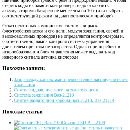
панелью приборов (рядом с реле и предохранителями). Чтобы
стереть коды из памяти контроллера, надо отключить
аккумуляторную батарею не менее чем на 10 с (или выбрать
соответствующий режим на диагностическом приборе).
Отказ некоторых компонентов системы впрыска
(электробензонасоса и его цепи, модуля зажигания, свечей и
высоковольтных проводов) не определяется контроллером и,
соответственно, лампа контроля системы управления
двигателем при этом не загорается. Однако при перебоях в
искрообразовании блок управления может выдавать код
неверного сигнала датчика кислорода.
Похожие записи:
Зазор между контактами прерывателя в распределителем
зажигания
Снятие гидравлического натяжителя цепи
Система зажигания Ваз-21213
Снятие раздаточной коробки ваз-21213, Ваз-21214
Похожие статьи
Снятие ГБЦ Ваз-2109