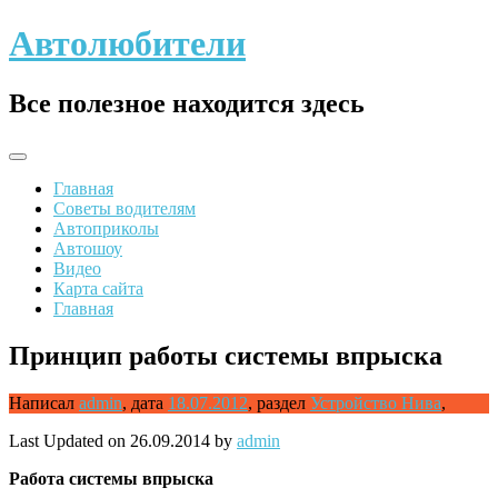
Skip
Автолюбители
to
content
Все полезное находится здесь
Главная
Советы водителям
Автоприколы
Автошоу
Видео
Карта сайта
Главная
Принцип работы системы впрыска
Написал
admin
,
дата
18.07.2012
,
раздел
Устройство Нива
,
Last Updated on 26.09.2014 by
admin
Работа
системы впрыска