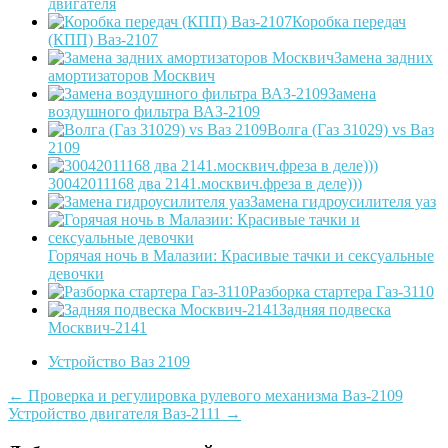
двигателя
Коробка передач
(КПП) Ваз-2107
Замена задних
амортизаторов Москвич
Замена
воздушного фильтра ВАЗ-2109
Волга (Газ 31029) vs Ваз
2109
30042011168 два 2141.москвич.фреза в деле)))
Замена гидроусилителя уаз
Горячая ночь в Малазии: Красивые тачки и сексуальные
девочки
Разборка стартера Газ-3110
Задняя подвеска
Москвич-2141
Устройство Ваз 2109
Post
←
Проверка и регулировка рулевого механизма Ваз-2109
Устройство двигателя Ваз-2111
→
navigation