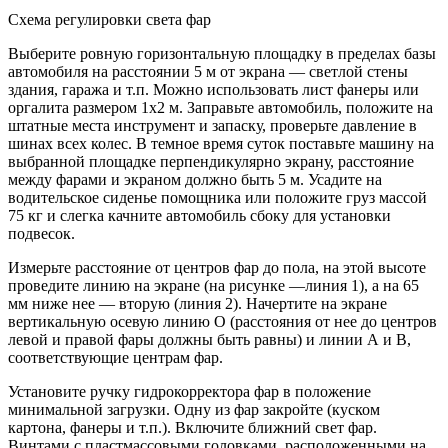
Схема регулировки света фар
Выберите ровную горизонтальную площадку в пределах базы
автомобиля на расстоянии 5 м от экрана — светлой стены
здания, гаража и т.п. Можно использовать лист фанеры или
оргалита размером 1х2 м. Заправьте автомобиль, положите на
штатные места инструмент и запаску, проверьте давление в
шинах всех колес. В темное время суток поставьте машину на
выбранной площадке перпендикулярно экрану, расстояние
между фарами и экраном должно быть 5 м. Усадите на
водительское сиденье помощника или положите груз массой
75 кг и слегка качните автомобиль сбоку для установки
подвесок.
Измерьте расстояние от центров фар до пола, на этой высоте
проведите линию на экране (на рисунке —линия 1), а на 65
мм ниже нее — вторую (линия 2). Начертите на экране
вертикальную осевую линию О (расстояния от нее до центров
левой и правой фары должны быть равны) и линии А и В,
соответствующие центрам фар.
Установите ручку гидрокорректора фар в положение
минимальной загрузки. Одну из фар закройте (куском
картона, фанеры и т.п.). Включите ближний свет фар.
Винтами с пластмассовыми головками, расположенными на