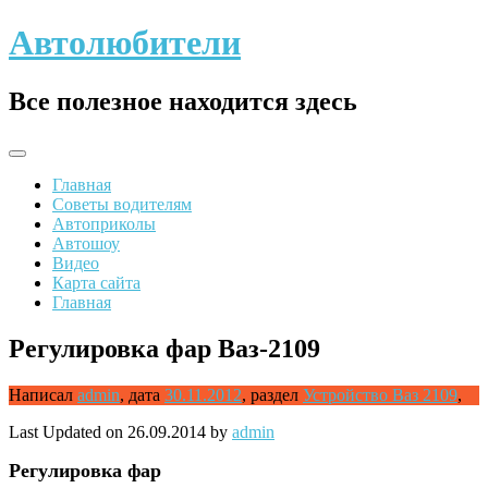
Skip
Автолюбители
to
content
Все полезное находится здесь
Главная
Советы водителям
Автоприколы
Автошоу
Видео
Карта сайта
Главная
Регулировка фар Ваз-2109
Написал
admin
,
дата
30.11.2012
,
раздел
Устройство Ваз 2109
,
Last Updated on 26.09.2014 by
admin
Регулировка
фар