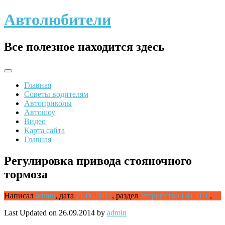
Skip
Автолюбители
to
content
Все полезное находится здесь
Главная
Советы водителям
Автоприколы
Автошоу
Видео
Карта сайта
Главная
Регулировка привода стояночного
тормоза
Написал
admin
,
дата
21.06.2012
,
раздел
Устройство Газ 3110
,
Last Updated on 26.09.2014 by
admin