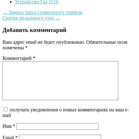
Устройство Газ 3110
Post
←
Замена троса стояночного тормоза
Снятие педального узла
→
navigation
Добавить комментарий
Ваш адрес email не будет опубликован.
Обязательные поля
помечены
*
Комментарий
*
получать уведомления о новых комментариях на ваш e-
mail
Имя
*
Email
*