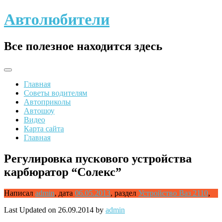
Skip
Автолюбители
to
content
Все полезное находится здесь
Главная
Советы водителям
Автоприколы
Автошоу
Видео
Карта сайта
Главная
Регулировка пускового устройства
карбюратор “Солекс”
Написал
admin
,
дата
06.05.2013
,
раздел
Устройство Ваз 2110
,
Last Updated on 26.09.2014 by
admin