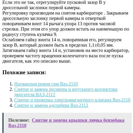
Если это не так, отрегулируйте пусковой зазор В у
дроссельной заслонки первой камеры.
Регулировку производим на снятом карбюраторе . Закрываем
дроссельную заслонку первой камеры и отверткой
поворачиваем винт 14 рычага упора 13 против часовой
стрелки. При этом его упор должен встать на наименьшую по
радиусу ступень кулачка 9.
Ослабляем гайку винта 14 и, поворачивая его, регулируем
зазор В, который должен быть в пределах 1,1±0,05 мм.
Затягиваем гайку винта 14 и, установив на место карбюратор,
проверяем частоту вращения коленчатого вала после пуска
двигателя, как это описано выше.
Похожие записи:
Натяжения ремня грм Ваз-2110
Снятие и замена ресивера и впускного коллектора
двигателя ВАЗ-2112
Снятие и проверка электромагнитного клапана Ваз-2110
Снятие и замена адсорбера Ваз-2112
Полезное:
Снятие и замена крышки лючка бензобака
Ваз-2110