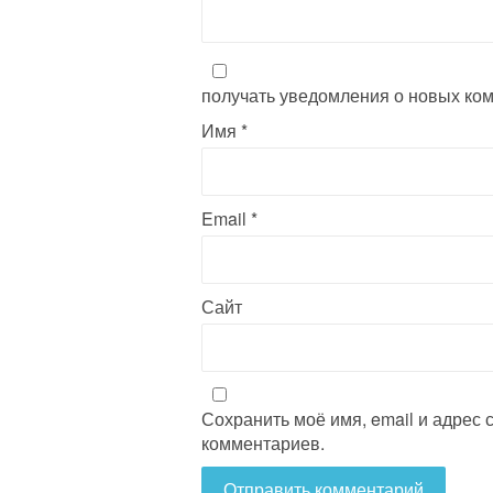
t
i
получать уведомления о новых ком
o
Имя
*
n
Email
*
Сайт
Сохранить моё имя, email и адрес
комментариев.