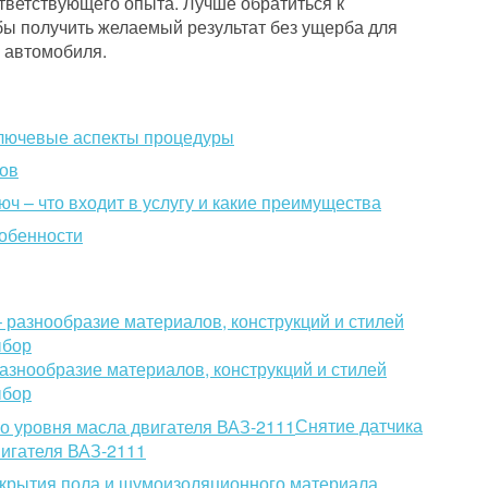
ответствующего опыта. Лучше обратиться к
ы получить желаемый результат без ущерба для
 автомобиля.
ключевые аспекты процедуры
ков
юч – что входит в услугу и какие преимущества
обенности
азнообразие материалов, конструкций и стилей
ыбор
Снятие датчика
вигателя ВАЗ-2111