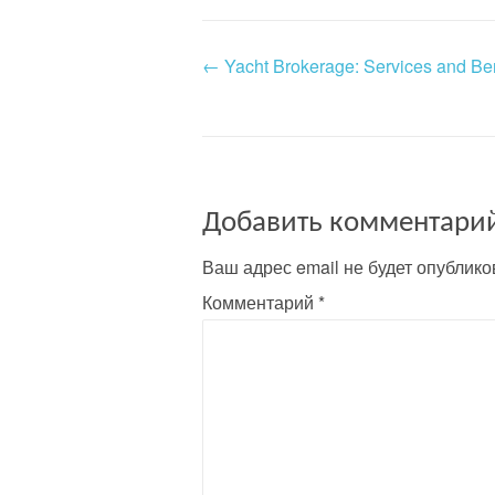
←
Yacht Brokerage: Services and Ben
P
o
s
t
Добавить комментари
n
Ваш адрес email не будет опублико
a
Комментарий
*
v
i
g
a