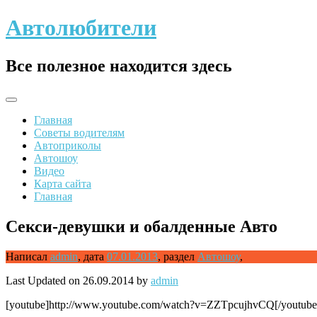
Skip
Автолюбители
to
content
Все полезное находится здесь
Главная
Советы водителям
Автоприколы
Автошоу
Видео
Карта сайта
Главная
Секси-девушки и обалденные Авто
Написал
admin
,
дата
07.01.2013
,
раздел
Автошоу
,
Last Updated on 26.09.2014 by
admin
[youtube]http://www.youtube.com/watch?v=ZZTpcujhvCQ[/youtube