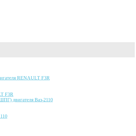
двигателя RENAULT F3R
LT F3R
ШПГ) двигателя Ваз-2110
2110