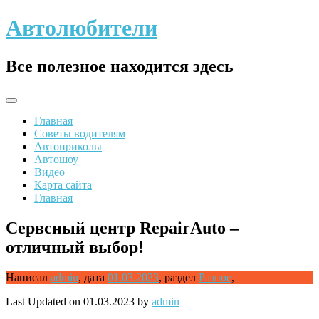
Skip
Автолюбители
to
content
Все полезное находится здесь
Главная
Советы водителям
Автоприколы
Автошоу
Видео
Карта сайта
Главная
Сервсный центр RepairAuto –
отличный выбор!
Написал
admin
,
дата
01.03.2023
,
раздел
Разное
,
Last Updated on 01.03.2023 by
admin