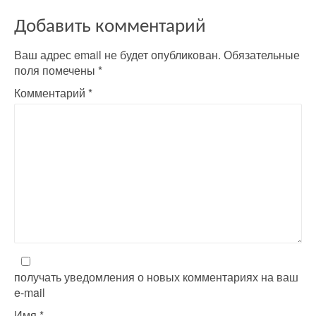
n
a
Добавить комментарий
v
Ваш адрес email не будет опубликован.
Обязательные
поля помечены
*
i
Комментарий
*
g
a
t
i
o
n
получать уведомления о новых комментариях на ваш
e-mail
Имя
*