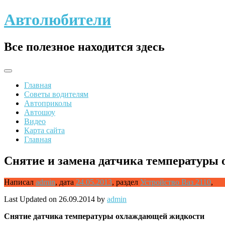
Skip
Автолюбители
to
content
Все полезное находится здесь
Главная
Советы водителям
Автоприколы
Автошоу
Видео
Карта сайта
Главная
Снятие и замена датчика температуры
Написал
admin
,
дата
24.05.2013
,
раздел
Устройство Ваз 2110
,
Last Updated on 26.09.2014 by
admin
Снятие
датчика температуры охлаждающей жидкости