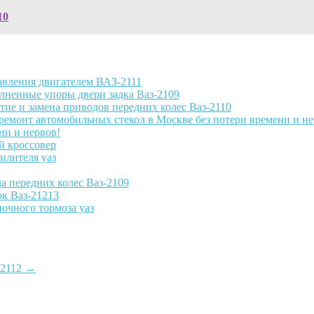
10
авления двигателем ВАЗ-2111
лненные упоры двери задка Ваз-2109
тие и замена приводов передних колес Ваз-2110
ни и нервов!
й кроссовер
илителя уаз
а передних колес Ваз-2109
к Ваз-21213
ночного тормоза уаз
-2112
→