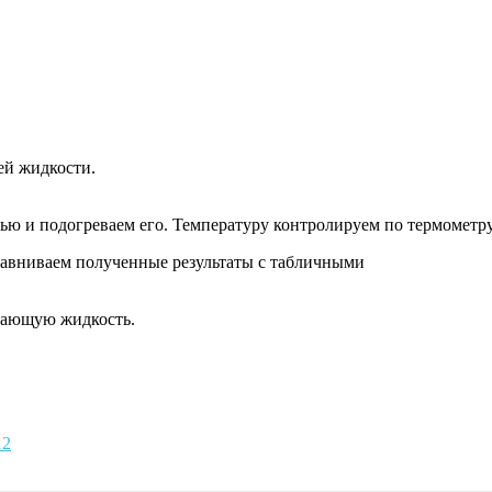
ей жидкости.
ью и подогреваем его. Температуру контролируем по термометру
равниваем полученные результаты с табличными
дающую жидкость.
12