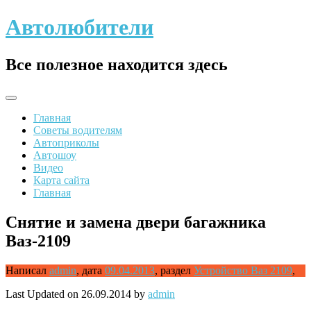
Skip
Автолюбители
to
content
Все полезное находится здесь
Главная
Советы водителям
Автоприколы
Автошоу
Видео
Карта сайта
Главная
Снятие и замена двери багажника
Ваз-2109
Написал
admin
,
дата
09.04.2013
,
раздел
Устройство Ваз 2109
,
Last Updated on 26.09.2014 by
admin