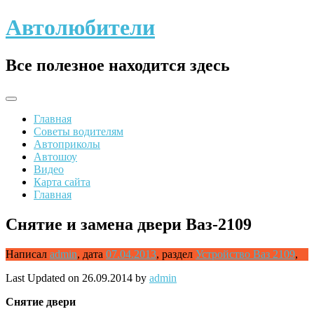
Skip
Автолюбители
to
content
Все полезное находится здесь
Главная
Советы водителям
Автоприколы
Автошоу
Видео
Карта сайта
Главная
Снятие и замена двери Ваз-2109
Написал
admin
,
дата
07.04.2013
,
раздел
Устройство Ваз 2109
,
Last Updated on 26.09.2014 by
admin
Снятие
двери