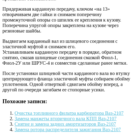
Придерживая карданную передачу, ключом «на 13»
отворачиваем две гайки и снимаем поперечину
промежуточной опоры со шпилек ее крепления к кузову.
Поперечина упругой опоры закреплена на кузове через
резиновые шайбы.
Выдвигаем карданный вал из шлицевого соединения с
эластичной муфтой и снимаем его.
Устанавливаем карданную передачу в порядке, обратном
снятию, смазав шлицевые соединения смазкой Фиол-1,
Фиол-2У или ШРУС-4 и совместив сделанные ранее метки.
После установки шлицевой части карданного вала во втулку
центрирующего фланца эластичной муфты собираем обойму
уплотнения. Одной отверткой сдвигаем обойму вперед, а
другой по очереди загибаем ее стопорные усики.
Похожие записи:
Очистка топливного фильтра карбюратора Ваз-2107
Замена манжеты вторичного вала КПП Ваз-2107
Снятие и замена задних амортизаторов Ваз-2107
Замена ротора распределителя зажигания Ваз-2107