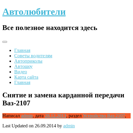
Skip
Автолюбители
to
content
Все полезное находится здесь
Главная
Советы водителям
Автоприколы
Автошоу
Видео
Карта сайта
Главная
Снятие и замена карданной передачи
Ваз-2107
Написал
admin
,
дата
28.12.2013
,
раздел
Устройство Ваз 2107
,
Last Updated on 26.09.2014 by
admin