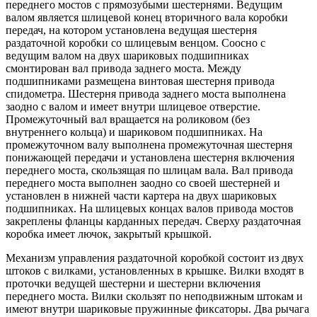
переднего мостов с прямозубыми шестернями. Ведущим
валом является шлицевой конец вторичного вала коробки
передач, на котором установлена ведущая шестерня
раздаточной коробки со шлицевым венцом. Соосно с
ведущим валом на двух шариковых подшипниках
смонтирован вал привода заднего моста. Между
подшипниками размещена винтовая шестерня привода
спидометра. Шестерня привода заднего моста выполнена
заодно с валом и имеет внутри шлицевое отверстие.
Промежуточный вал вращается на роликовом (без
внутреннего кольца) и шариковом подшипниках. На
промежуточном валу выполнена промежуточная шестерня
понижающей передачи и установлена шестерня включения
переднего моста, скользящая по шлицам вала. Вал привода
переднего моста выполнен заодно со своей шестерней и
установлен в нижней части картера на двух шариковых
подшипниках. На шлицевых концах валов привода мостов
закреплены фланцы карданных передач. Сверху раздаточная
коробка имеет лючок, закрытый крышкой.
Механизм управления раздаточной коробкой состоит из двух
штоков с вилками, установленных в крышке. Вилки входят в
проточки ведущей шестерни и шестерни включения
переднего моста. Вилки скользят по неподвижным штокам и
имеют внутри шариковые пружинные фиксаторы. Два рычага