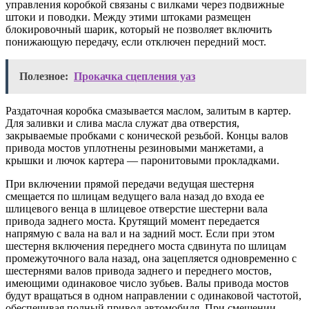
управления коробкой связаны с вилками через подвижные
штоки и поводки. Между этими штоками размещен
блокировочный шарик, который не позволяет включить
понижающую передачу, если отключен передний мост.
Полезное:
Прокачка сцепления уаз
Раздаточная коробка смазывается маслом, залитым в картер.
Для заливки и слива масла служат два отверстия,
закрываемые пробками с конической резьбой. Концы валов
привода мостов уплотнены резиновыми манжетами, а
крышки и лючок картера — паронитовыми прокладками.
При включении прямой передачи ведущая шестерня
смещается по шлицам ведущего вала назад до входа ее
шлицевого венца в шлицевое отверстие шестерни вала
привода заднего моста. Крутящий момент передается
напрямую с вала на вал и на задний мост. Если при этом
шестерня включения переднего моста сдвинута по шлицам
промежуточного вала назад, она зацепляется одновременно с
шестернями валов привода заднего и переднего мостов,
имеющими одинаковое число зубьев. Валы привода мостов
будут вращаться в одном направлении с одинаковой частотой,
обеспечивая полный привод автомобиля. При смещении