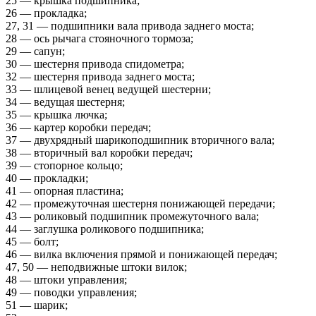
25 — крышка подшипника;
26 — прокладка;
27, 31 — подшипники вала привода заднего моста;
28 — ось рычага стояночного тормоза;
29 — сапун;
30 — шестерня привода спидометра;
32 — шестерня привода заднего моста;
33 — шлицевой венец ведущей шестерни;
34 — ведущая шестерня;
35 — крышка лючка;
36 — картер коробки передач;
37 — двухрядный шарикоподшипник вторичного вала;
38 — вторичный вал коробки передач;
39 — стопорное кольцо;
40 — прокладки;
41 — опорная пластина;
42 — промежуточная шестерня понижающей передачи;
43 — роликовый подшипник промежуточного вала;
44 — заглушка роликового подшипника;
45 — болт;
46 — вилка включения прямой и понижающей передач;
47, 50 — неподвижные штоки вилок;
48 — штоки управления;
49 — поводки управления;
51 — шарик;