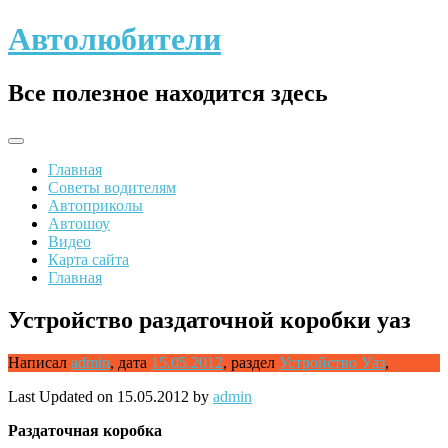
Skip
Автолюбители
to
content
Все полезное находится здесь
Главная
Советы водителям
Автоприколы
Автошоу
Видео
Карта сайта
Главная
Устройство раздаточной коробки уаз
Написал
admin
,
дата
15.05.2012
,
раздел
Устройство Уаз
,
Last Updated on 15.05.2012 by
admin
Раздаточная коробка