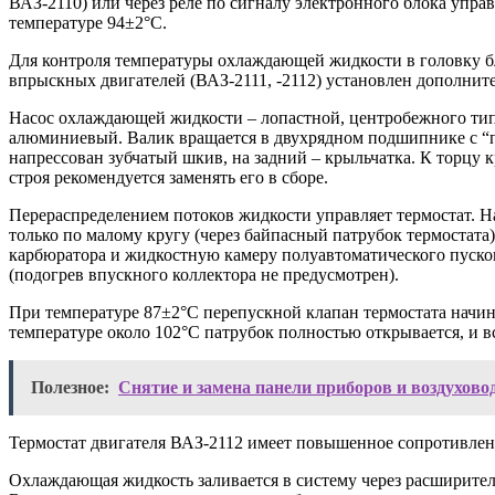
ВАЗ-2110) или через реле по сигналу электронного блока упра
температуре 94±2°С.
Для контроля температуры охлаждающей жидкости в головку бл
впрыскных двигателей (ВАЗ-2111, -2112) установлен дополни
Насос охлаждающей жидкости – лопастной, центробежного типа
алюминиевый. Валик вращается в двухрядном подшипнике с “
напрессован зубчатый шкив, на задний – крыльчатка. К торцу
строя рекомендуется заменять его в сборе.
Перераспределением потоков жидкости управляет термостат. Н
только по малому кругу (через байпасный патрубок термостата
карбюратора и жидкостную камеру полуавтоматического пусково
(подогрев впускного коллектора не предусмотрен).
При температуре 87±2°С перепускной клапан термостата начина
температуре около 102°С патрубок полностью открывается, и в
Полезное:
Снятие и замена панели приборов и воздухово
Термостат двигателя ВАЗ-2112 имеет повышенное сопротивление
Охлаждающая жидкость заливается в систему через расширител