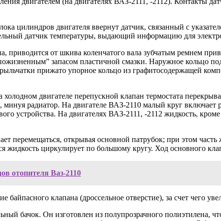
вления двигателем (на двигателях ВАЗ-2111, -2112). Контакты д
ока цилиндров двигателя ввернут датчик, связанный с указате
тельный датчик температуры, выдающий информацию для электро
, приводится от шкива коленчатого вала зубчатым ремнем приво
пожизненным” запасом пластичной смазки. Наружное кольцо по
 крыльчатки прижато упорное кольцо из графитосодержащей комп
а холодном двигателе перепускной клапан термостата перекрыва
), минуя радиатор. На двигателе ВАЗ-2110 малый круг включает 
го устройства. На двигателях ВАЗ-2111, -2112 жидкость, кроме 
ет перемещаться, открывая основной патрубок; при этом часть 
ся жидкость циркулирует по большому кругу. Ход основного клап
дов отопителя Ваз-2110
 байпасного клапана (дроссельное отверстие), за счет чего уве
ьный бачок. Он изготовлен из полупрозрачного полиэтилена, чт