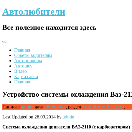
Skip
Автолюбители
to
content
Все полезное находится здесь
Главная
Советы водителям
Автоприколы
Автошоу
Видео
Карта сайта
Главная
Устройство системы охлаждения Ваз-21
Написал
admin
,
дата
28.04.2013
,
раздел
Устройство Ваз 2110
,
Last Updated on 26.09.2014 by
admin
Система
охлаждения двигателя ВАЗ-2110 (с карбюратором)