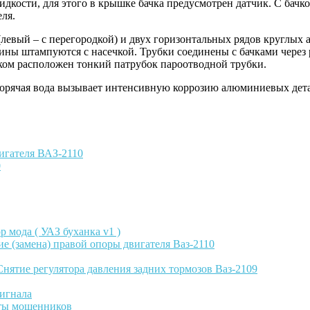
идкости, для этого в крышке бачка предусмотрен датчик. С бачк
еля.
в (левый – с перегородкой) и двух горизонтальных рядов круг
ны штампуются с насечкой. Трубки соединены с бачками через р
бком расположен тонкий патрубок пароотводной трубки.
 горячая вода вызывает интенсивную коррозию алюминиевых дет
игателя ВАЗ-2110
0
ор мода ( УАЗ буханка v1 )
е (замена) правой опоры двигателя Ваз-2110
Снятие регулятора давления задних тормозов Ваз-2109
сигнала
йты мошенников