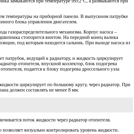
атчика замыкаются при температуре 99±2°С, а размыкаются при
лем температуры на приборной панели. В выпускном патрубке
нного блока управления двигателем.
да газораспределительного механизма. Корпус насоса –
дшипника стопорится винтом. На передний конец валика
озиции, под которым находится сальник. При выходе насоса из
ет патрубок, ведущий к радиатору, и жидкость циркулирует
радиатор отопителя, впускной коллектор, блок подогрева
отопителя, подается к блоку подогрева дроссельного узла
жидкости циркулирует по большому кругу, через радиатор. При
ана должен составлять не менее 8 мм.
личивается поток жидкости через радиатор отопителя.
о позволяет визуально контролировать уровень жидкости.