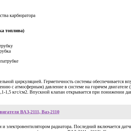
ства карбюратора
ка топлива)
трубку
рубка
 патрубке
ительной циркуляцией. Герметичность системы обеспечивается 
нию с атмосферным) давление в системе на горячем двигателе (
1-1,5 кгс/см2. Впускной клапан открывается при понижении давл
вигателя ВАЗ-2111, Ваз-2110
 и электровентилятором радиатора. Последний включается датчи