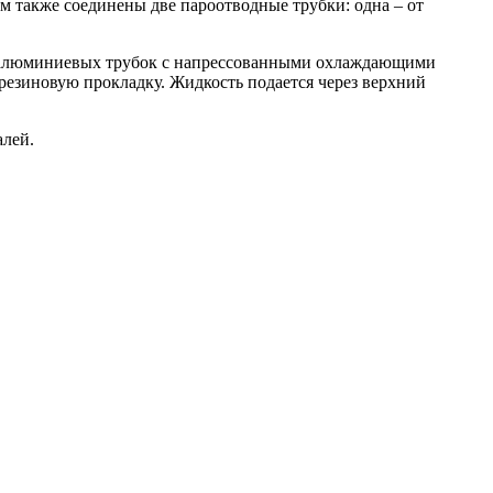
ом также соединены две пароотводные трубки: одна – от
лых алюминиевых трубок с напрессованными охлаждающими
езиновую прокладку. Жидкость подается через верхний
алей.