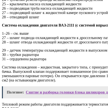
25 – крыльчатка насоса охлаждающей жидкости
26 – подводящая труба насоса охлаждающей жидкости
27 – подводящий шланг к жидкостной камере пускового устрой
28 – отводящий шланг
Система охлаждения двигателя ВАЗ-2111 (с системой впрыс
1–26 – см. выше
27 – шланг подвода охлаждающей жидкости к дроссельному па
28 – шланг отвода охлаждающей жидкости от дроссельного пат
29 – датчик температуры охлаждающей жидкости в выпускном
30 – трубки радиатора
31 – сердцевина радиатора
Система охлаждения – жидкостная, закрытого типа, с принуд
бачка. Выпускной клапан поддерживает повышенное (по сравне
уменьшаются паровые потери). Он открывается при давлении 1,
см2 (на остывающем двигателе).
Полезное:
Снятие и разборка головки блока цилиндров д
Тепловой режим работы двигателя поддерживается термостатом