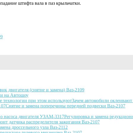
падание штифта вала в паз крыльчатки.
09
вик двигателя (снятие и замена) Ваз-2109
и на Автошоу
Зачем автомобили оклеивают
Снятие и замена поперечины передней подвески Ваз-2107
Регулировка и замена редукцион
онт датчика распределителя зажигания Ваз-2107
амена дроссельного узла Ваз-2112
редуктора рулевого механизма Ваз-2107