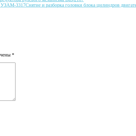
Снятие и разборка головки блока цилиндров двига
ечены
*