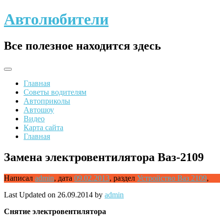
Skip
Автолюбители
to
content
Все полезное находится здесь
Главная
Советы водителям
Автоприколы
Автошоу
Видео
Карта сайта
Главная
Замена электровентилятора Ваз-2109
Написал
admin
,
дата
09.02.2013
,
раздел
Устройство Ваз 2109
,
Last Updated on 26.09.2014 by
admin
Снятие
электровентилятора