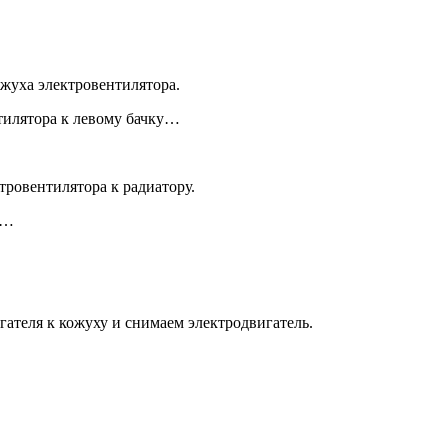
ожуха электровентилятора.
тилятора к левому бачку…
тровентилятора к радиатору.
ы…
ателя к кожуху и снимаем электродвигатель.