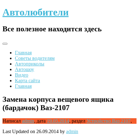
Skip
Автолюбители
to
content
Все полезное находится здесь
Главная
Советы водителям
Автоприколы
Автошоу
Видео
Карта сайта
Главная
Замена корпуса вещевого ящика
(бардачок) Ваз-2107
Написал
admin
,
дата
19.05.2014
,
раздел
Устройство Ваз 2107
,
Last Updated on 26.09.2014 by
admin