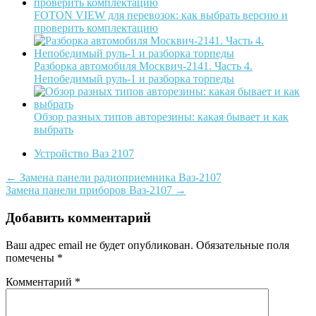
FOTON VIEW для перевозок: как выбрать версию и
проверить комплектацию
Разборка автомобиля Москвич-2141. Часть 4.
Непобедимый руль-1 и разборка торпеды
Обзор разных типов авторезины: какая бывает и как
выбрать
Устройство Ваз 2107
Post
←
Замена панели радиоприемника Ваз-2107
Замена панели приборов Ваз-2107
→
navigation
Добавить комментарий
Ваш адрес email не будет опубликован.
Обязательные поля
помечены
*
Комментарий
*