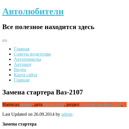
Skip
Автолюбители
to
content
Все полезное находится здесь
Главная
Советы водителям
Автоприколы
Автошоу
Видео
Карта сайта
Главная
Замена стартера Ваз-2107
Написал
admin
,
дата
12.03.2014
,
раздел
Устройство Ваз 2107
,
Last Updated on 26.09.2014 by
admin
Замена
стартера