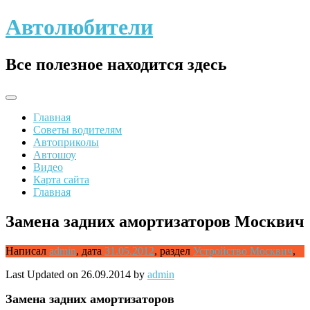
Skip
Автолюбители
to
content
Все полезное находится здесь
Главная
Советы водителям
Автоприколы
Автошоу
Видео
Карта сайта
Главная
Замена задних амортизаторов Москвич
Написал
admin
,
дата
31.05.2012
,
раздел
Устройство Москвич
,
Last Updated on 26.09.2014 by
admin
Замена
задних амортизаторов